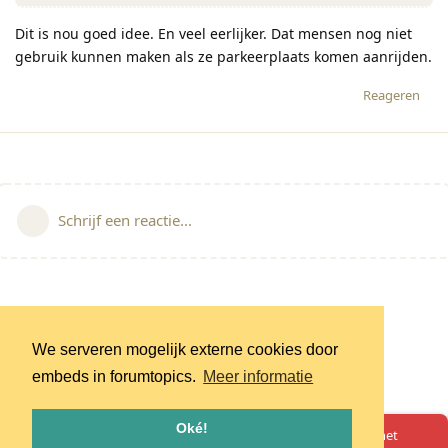
Dit is nou goed idee. En veel eerlijker. Dat mensen nog niet
gebruik kunnen maken als ze parkeerplaats komen aanrijden.
Reageren
Schrijf een reactie...
We serveren mogelijk externe cookies door
embeds in forumtopics.
Meer informatie
Oké!
Oeps! Er is iets misgegaan. Herlaad de pagina en probeer het