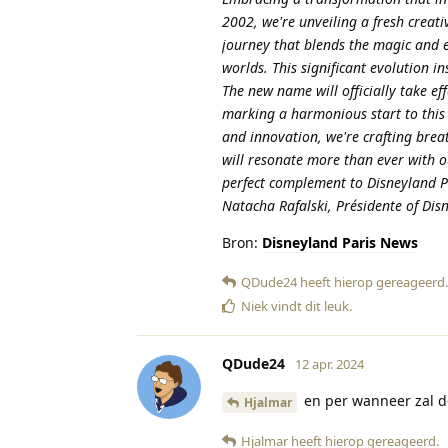
2002, we're unveiling a fresh creat
journey that blends the magic and e
worlds. This significant evolution i
The new name will officially take e
marking a harmonious start to this
and innovation, we're crafting bre
will resonate more than ever with ou
perfect complement to Disneyland P
Natacha Rafalski, Présidente of Dis
Bron:
Disneyland Paris News
QDude24
heeft hierop gereageerd
.
Niek
vindt dit leuk
.
QDude24
12 apr. 2024
en per wanneer zal 
Hjalmar
Hjalmar
heeft hierop gereageerd
.