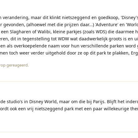
n verandering, maar dit klinkt nietszeggend en goedkoop, 'Disney'
 gevonden, (alhoewel met die prijzen daar...) 'Adventure' en 'World
 een Slagharen of Walibi, kleine parkjes (zoals WDS) die daarmee 
n, dit in tegenstelling tot WDW wat daadwerkelijk groots is en ui
 en als overkoepelende naam voor hun verschillende parken word 
men toch weer verder uitgehold door ze op dit park te plakken, Erg
rop gereageerd
.
de studio's in Disney World, maar om die bij Parijs. Blijft het inde
dt ook een vrij nietszeggend park met een paar willekeurige the