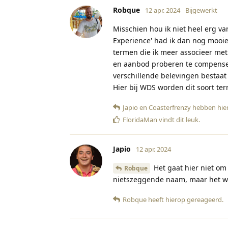
Robque
12 apr. 2024
Bijgewerkt
Misschien hou ik niet heel erg va
Experience' had ik dan nog mooier
termen die ik meer associeer met
en aanbod proberen te compensere
verschillende belevingen bestaat
Hier bij WDS worden dit soort ter
Japio
en
Coasterfrenzy
hebben hie
FloridaMan
vindt dit leuk
.
Japio
12 apr. 2024
Het gaat hier niet om 
Robque
nietszeggende naam, maar het wor
Robque
heeft hierop gereageerd
.