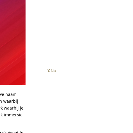
Nu
uwe naam
en waarbij
k waarbij je
ark immersie
 its debut in