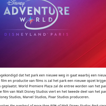
aangekondigd dat het park een nieuwe weg in gaat waarbij een nie
 film en productie van films is zal het park een nieuwe opzet krijg
 geplaatst. World Premiere Plaza zal de entree worden van het par
de film van Walt Disney Studios viert en het tweede deel van het p
isney Studios, Marvel Studios, Pixar Studios produceren.
olves the overhaul of more than 90% of Walt Disney Studios Park since