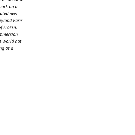
mbark on a
eated new
eyland Paris.
of Frozen,
immersion
e World hat
ing as a
Reageren
Reageren