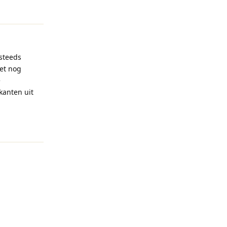
Reageren
steeds
eet nog
e
kanten uit
Reageren