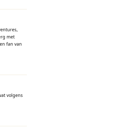
ventures,
 erg met
en fan van
Reageren
wat volgens
Reageren