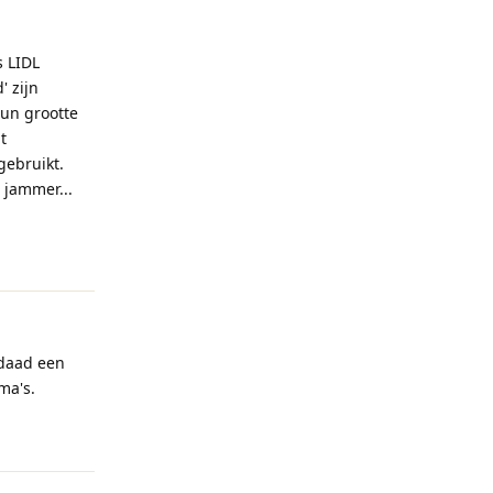
s LIDL
' zijn
hun grootte
t
gebruikt.
 jammer...
Reageren
rdaad een
ma's.
Reageren