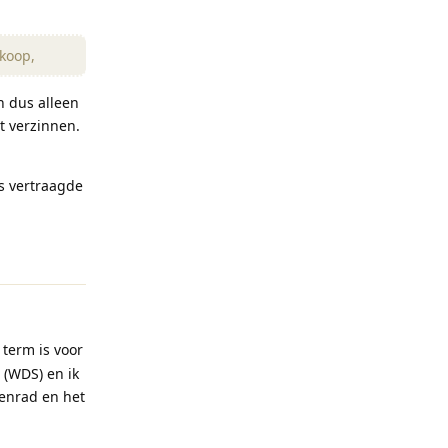
dkoop,
n dus alleen
t verzinnen.
s vertraagde
Reageren
term is voor
 (WDS) en ik
zenrad en het