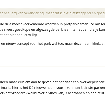
et heel erg van verandering, maar dit klinkt nietszeggend en goe
n de drie meest voorkomende woorden in pretparknamen. Ze misse
de meest goedkope en afgezaagde parknaam te hebben die je kun
 het niet aan jouw ligt.
 en nieuw concept voor het park wel toe, maar deze naam klinkt al
lleen maar erin om aan te geven dat het daar een overkoepelende 
ima is, hier is het Dè nieuwe naam voor 1 van hun kleinste parken
g er (het vroegere) Walibi World vibes van, 3 achtbanen en een reu