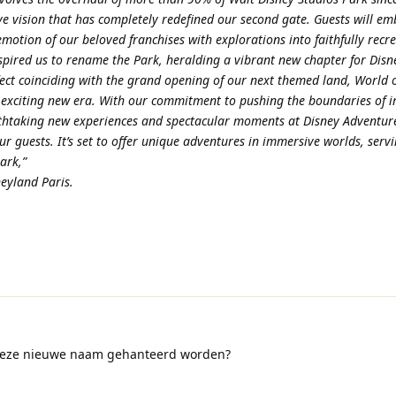
ive vision that has completely redefined our second gate. Guests will e
motion of our beloved franchises with explorations into faithfully recr
nspired us to rename the Park, heralding a vibrant new chapter for Disn
ffect coinciding with the grand opening of our next themed land, World 
 exciting new era. With our commitment to pushing the boundaries of 
athtaking new experiences and spectacular moments at Disney Adventur
r guests. It’s set to offer unique adventures in immersive worlds, serv
ark,”
neyland Paris.
deze nieuwe naam gehanteerd worden?