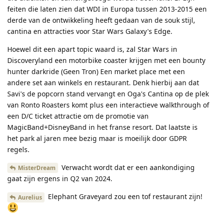
feiten die laten zien dat WDI in Europa tussen 2013-2015 een
derde van de ontwikkeling heeft gedaan van de souk stijl,
cantina en attracties voor Star Wars Galaxy's Edge.
Hoewel dit een apart topic waard is, zal Star Wars in
Discoveryland een motorbike coaster krijgen met een bounty
hunter darkride (Geen Tron) Een market place met een
andere set aan winkels en restaurant. Denk hierbij aan dat
Savi's de popcorn stand vervangt en Oga's Cantina op de plek
van Ronto Roasters komt plus een interactieve walkthrough of
een D/C ticket attractie om de promotie van
MagicBand+DisneyBand in het franse resort. Dat laatste is
het park al jaren mee bezig maar is moeilijk door GDPR
regels.
Verwacht wordt dat er een aankondiging
MisterDream
gaat zijn ergens in Q2 van 2024.
Elephant Graveyard zou een tof restaurant zijn!
Aurelius