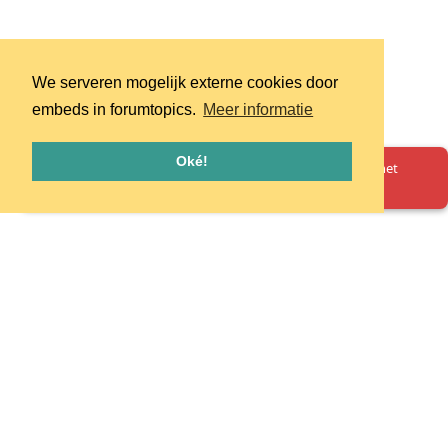
We serveren mogelijk externe cookies door
embeds in forumtopics.
Meer informatie
Oké!
Oeps! Er is iets misgegaan. Herlaad de pagina en probeer het
opnieuw.
Homepage
Huisregels
Privacy