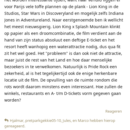
voor Parijs vele toffe plannen op de plank - Lion King in de
Studios, Star Wars in Discoveryland en mogelijk zelfs Indiana
Jones in Adventureland. Naar eerstgenoemde ben ik wellicht
het meest nieuwsgierig. Lion King x Splash Mountain klinkt
op papier als een droomcombinatie, de film verdient aan de
hand van zijn status absoluut een deftige E-ticket en het
resort heeft wanhopig een waterattractie nodig, dus qua fit
zit het wel goed. Het "probleem" is dan ook niet de attractie,
maar juist de rest van het Land en hoe daar menselijke
bezoekers in te verwelkomen. Natuurlijk is Pride Rock een
zekerheid, al is het tegelijkertijd ook de enige herkenbare
locatie uit de film. De opvulling van de ruimte rondom die
rots wordt daarom minstens even interessant. Hoe zullen de
winkels, restaurants en A- t/m D-tickets vorm gegeven gaan
worden?
Reageren
Hjalmar
,
pretparkgekkie05-10
,
Jules
, en
Marco
hebben hierop
gereageerd
.