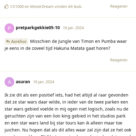
Reageren
CX1000
en
MisterDream
vinden dit leuk
.
pretparkgekkie05-10
P
16 jan. 2024
Misschien de Jungle van Timon en Pumba waar
Aurelius
je eens in de zoveel tijd Hakuna Matata gaat horen?
Reageren
asuran
A
16 jan. 2024
Ik zie dit als een positief iets, had het altijd al raar gevonden
dat ze star wars daar wilde, in ieder van de twee parken een
star wars gebied voelde in mij ogen niet logisch, zoals nu de
geruchten zijn van een lion king gebied in het studios park
en een star wars land bij star tours kan ik alleen maar toe
juichen. Nu hopen dat als dit alles waar zal zijn dat ze het ook