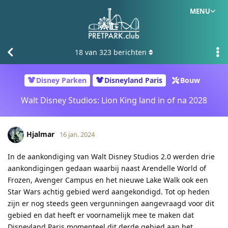
MENU
18
van
323
berichten
Disney Parken
Disneyland Paris
Bouw
Walt Disney Studios: Lion King land in of na 2028
Hjalmar
16 jan. 2024
In de aankondiging van Walt Disney Studios 2.0 werden drie
aankondigingen gedaan waarbij naast Arendelle World of
Frozen, Avenger Campus en het nieuwe Lake Walk ook een
Star Wars achtig gebied werd aangekondigd. Tot op heden
zijn er nog steeds geen vergunningen aangevraagd voor dit
gebied en dat heeft er voornamelijk mee te maken dat
Disneyland Paris momenteel dit derde gebied aan het