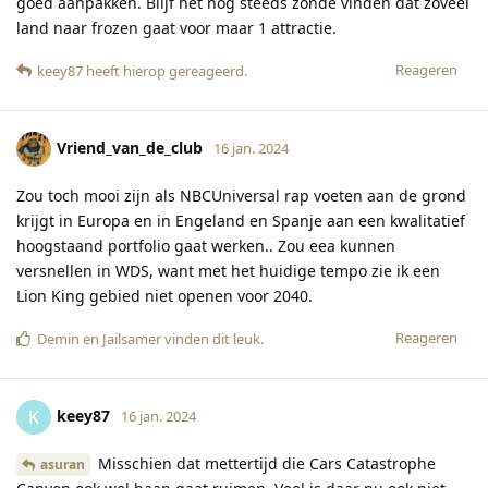
goed aanpakken. Blijf het nog steeds zonde vinden dat zoveel
land naar frozen gaat voor maar 1 attractie.
Reageren
keey87
heeft hierop gereageerd
.
Vriend_van_de_club
16 jan. 2024
Zou toch mooi zijn als NBCUniversal rap voeten aan de grond
krijgt in Europa en in Engeland en Spanje aan een kwalitatief
hoogstaand portfolio gaat werken.. Zou eea kunnen
versnellen in WDS, want met het huidige tempo zie ik een
Lion King gebied niet openen voor 2040.
Reageren
Demin
en
Jailsamer
vinden dit leuk
.
keey87
K
16 jan. 2024
Misschien dat mettertijd die Cars Catastrophe
asuran