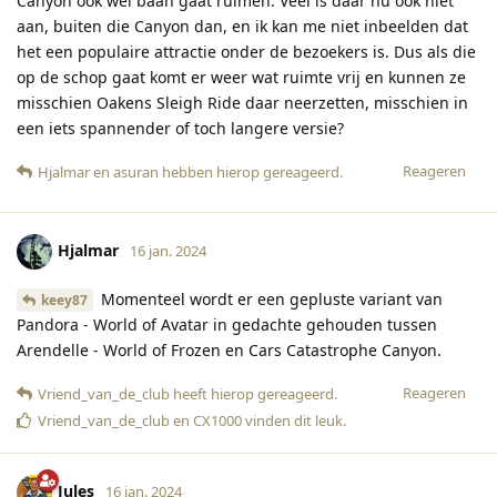
Canyon ook wel baan gaat ruimen. Veel is daar nu ook niet
aan, buiten die Canyon dan, en ik kan me niet inbeelden dat
het een populaire attractie onder de bezoekers is. Dus als die
op de schop gaat komt er weer wat ruimte vrij en kunnen ze
misschien Oakens Sleigh Ride daar neerzetten, misschien in
een iets spannender of toch langere versie?
Reageren
Hjalmar
en
asuran
hebben hierop gereageerd
.
Hjalmar
16 jan. 2024
Momenteel wordt er een gepluste variant van
keey87
Pandora - World of Avatar in gedachte gehouden tussen
Arendelle - World of Frozen en Cars Catastrophe Canyon.
Reageren
Vriend_van_de_club
heeft hierop gereageerd
.
Vriend_van_de_club
en
CX1000
vinden dit leuk
.
Jules
16 jan. 2024