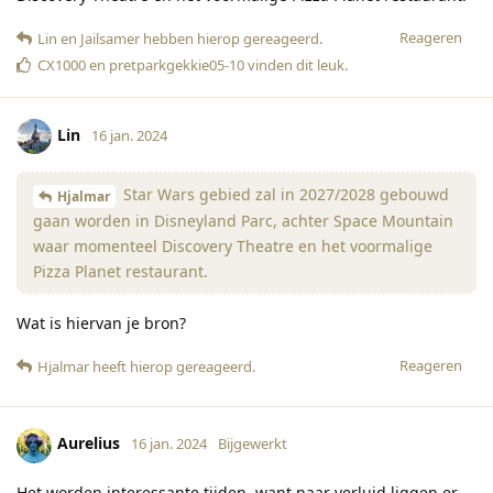
Reageren
Lin
en
Jailsamer
hebben hierop gereageerd
.
CX1000
en
pretparkgekkie05-10
vinden dit leuk
.
Lin
16 jan. 2024
Star Wars gebied zal in 2027/2028 gebouwd
Hjalmar
gaan worden in Disneyland Parc, achter Space Mountain
waar momenteel Discovery Theatre en het voormalige
Pizza Planet restaurant.
Wat is hiervan je bron?
Reageren
Hjalmar
heeft hierop gereageerd
.
Aurelius
16 jan. 2024
Bijgewerkt
Het worden interessante tijden, want naar verluid liggen er