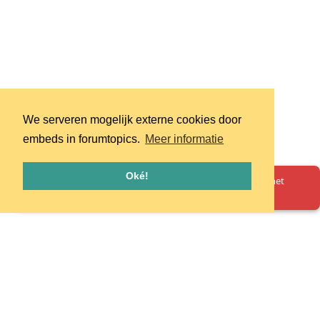
We serveren mogelijk externe cookies door
embeds in forumtopics.
Meer informatie
Oké!
Oeps! Er is iets misgegaan. Herlaad de pagina en probeer het
opnieuw.