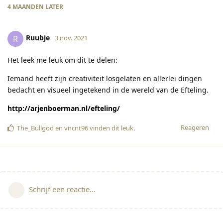
4 MAANDEN
LATER
Ruubje
R
3 nov. 2021
Het leek me leuk om dit te delen:
Iemand heeft zijn creativiteit losgelaten en allerlei dingen
bedacht en visueel ingetekend in de wereld van de Efteling.
http://arjenboerman.nl/efteling/
Reageren
The_Bullgod
en
vncnt96
vinden dit leuk
.
Schrijf een reactie...