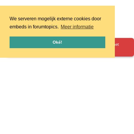
We serveren mogelijk externe cookies door
embeds in forumtopics.
Meer informatie
Oké!
Oeps! Er is iets misgegaan. Herlaad de pagina en probeer het
opnieuw.
Homepage
Huisregels
Privacy