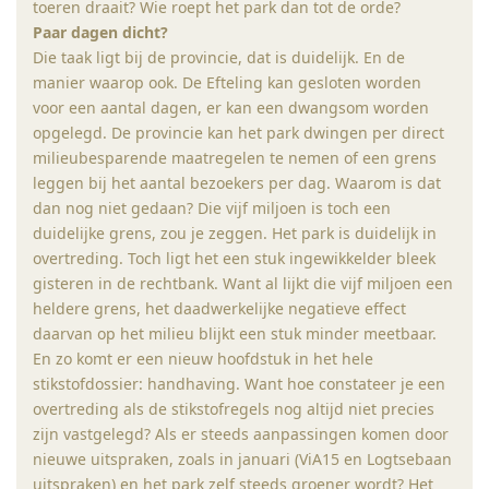
toeren draait? Wie roept het park dan tot de orde?
Paar
dagen
dicht?
Die taak ligt bij de provincie, dat is duidelijk. En de
manier waarop ook. De Efteling kan gesloten worden
voor een aantal dagen, er kan een dwangsom worden
opgelegd. De provincie kan het park dwingen per direct
milieubesparende maatregelen te nemen of een grens
leggen bij het aantal bezoekers per dag. Waarom is dat
dan nog niet gedaan? Die vijf miljoen is toch een
duidelijke grens, zou je zeggen. Het park is duidelijk in
overtreding. Toch ligt het een stuk ingewikkelder bleek
gisteren in de rechtbank. Want al lijkt die vijf miljoen een
heldere grens, het daadwerkelijke negatieve effect
daarvan op het milieu blijkt een stuk minder meetbaar.
En zo komt er een nieuw hoofdstuk in het hele
stikstofdossier: handhaving. Want hoe constateer je een
overtreding als de stikstofregels nog altijd niet precies
zijn vastgelegd? Als er steeds aanpassingen komen door
nieuwe uitspraken, zoals in januari (ViA15 en Logtsebaan
uitspraken) en het park zelf steeds groener wordt? Het