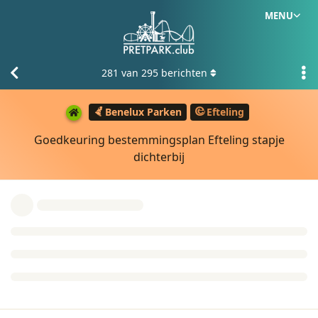
MENU
281
van
295
berichten
Benelux Parken
Efteling
Goedkeuring bestemmingsplan Efteling stapje
dichterbij