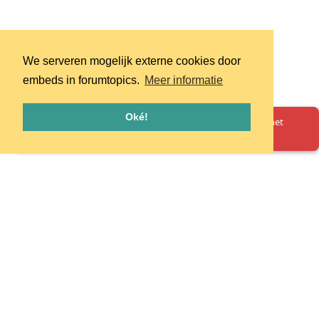
We serveren mogelijk externe cookies door
embeds in forumtopics.
Meer informatie
Oké!
Oeps! Er is iets misgegaan. Herlaad de pagina en probeer het
opnieuw.
Homepage
Huisregels
Privacy