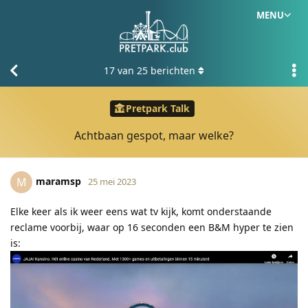
MENU
17
van
25
berichten
Pretpark Talk
Achtbaan gespot, maar welke?
maramsp
M
25 mei 2023
Elke keer als ik weer eens wat tv kijk, komt onderstaande
reclame voorbij, waar op 16 seconden een B&M hyper te zien
is: