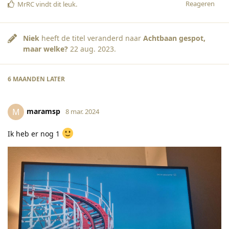
Reageren
MrRC
vindt dit leuk
.
Niek
heeft de titel veranderd naar
Achtbaan gespot,
maar welke?
22 aug. 2023
.
6 MAANDEN
LATER
maramsp
M
8 mar. 2024
Ik heb er nog 1