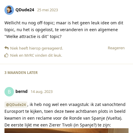
QDude24
25 mei 2023
Wellicht nu nog off-topic; maar is het geen leuk idee om dit
topic, nu het is opgelost, te veranderen in een algemene
"Welke attractie is dit'' topic?
Reageren
Niek
heeft hierop gereageerd
.
Niek
en
MrRC
vinden dit leuk
.
3 MAANDEN
LATER
bernd
B
14 aug. 2023
, ik heb nog wel een vraagstuk: ik zat vanochtend
@QDude24
Eurosport te kijken, toen deze twee achtbanen plots in beeld
kwamen in een reclame voor de Ronde van Spanje (Vuelta).
De eerste lijkt me een Zierer Tivoli (in Spanje?) te zijn: