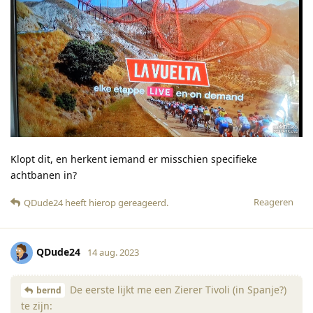
Klopt dit, en herkent iemand er misschien specifieke
achtbanen in?
Reageren
QDude24
heeft hierop gereageerd
.
QDude24
14 aug. 2023
De eerste lijkt me een Zierer Tivoli (in Spanje?)
bernd
te zijn: