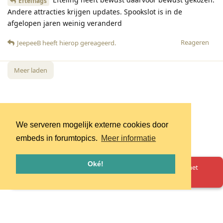
Eftelflags
Andere attracties krijgen updates. Spookslot is in de
afgelopen jaren weinig veranderd
Reageren
JeepeeB
heeft hierop gereageerd
.
Meer laden
We serveren mogelijk externe cookies door
embeds in forumtopics.
Meer informatie
Oké!
Oeps! Er is iets misgegaan. Herlaad de pagina en probeer het
opnieuw.