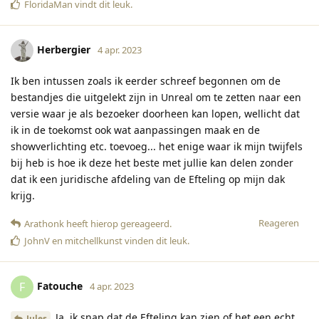
FloridaMan
vindt dit leuk
.
Herbergier
4 apr. 2023
Ik ben intussen zoals ik eerder schreef begonnen om de
bestandjes die uitgelekt zijn in Unreal om te zetten naar een
versie waar je als bezoeker doorheen kan lopen, wellicht dat
ik in de toekomst ook wat aanpassingen maak en de
showverlichting etc. toevoeg... het enige waar ik mijn twijfels
bij heb is hoe ik deze het beste met jullie kan delen zonder
dat ik een juridische afdeling van de Efteling op mijn dak
krijg.
Reageren
Arathonk
heeft hierop gereageerd
.
JohnV
en
mitchellkunst
vinden dit leuk
.
Fatouche
F
4 apr. 2023
Ja, ik snap dat de Efteling kan zien of het een echt
Jules