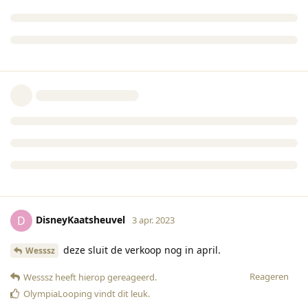
DisneyKaatsheuvel
D
3 apr. 2023
deze sluit de verkoop nog in april.
Wesssz
Reageren
Wesssz
heeft hierop gereageerd
.
OlympiaLooping
vindt dit leuk
.