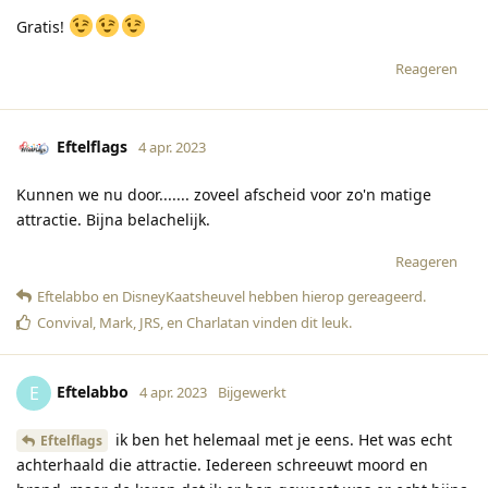
Gratis!
Reageren
Eftelflags
4 apr. 2023
Kunnen we nu door....... zoveel afscheid voor zo'n matige
attractie. Bijna belachelijk.
Reageren
Eftelabbo
en
DisneyKaatsheuvel
hebben hierop gereageerd
.
Convival
,
Mark
,
JRS
, en
Charlatan
vinden dit leuk
.
Eftelabbo
E
4 apr. 2023
Bijgewerkt
ik ben het helemaal met je eens. Het was echt
Eftelflags
achterhaald die attractie. Iedereen schreeuwt moord en