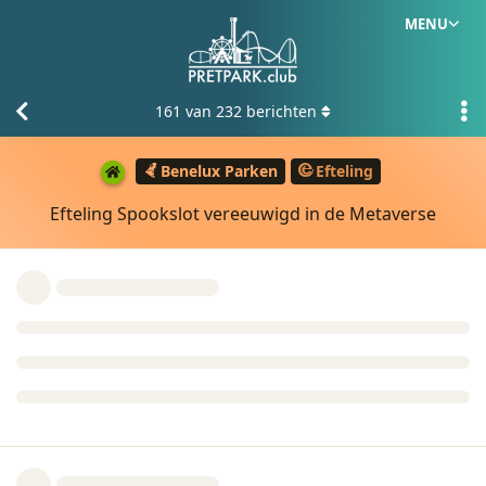
MENU
161
van
232
berichten
Benelux Parken
Efteling
Efteling Spookslot vereeuwigd in de Metaverse