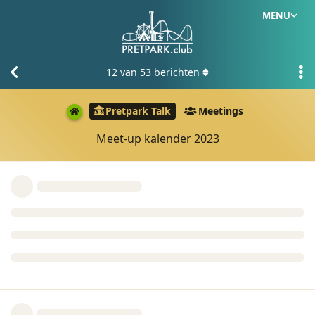
MENU
12
van
53
berichten
Pretpark Talk
Meetings
Meet-up kalender 2023