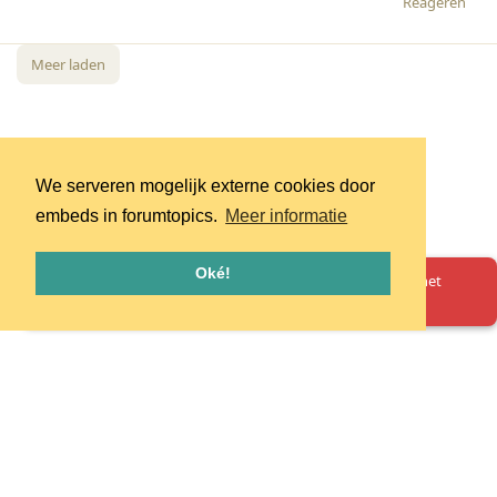
Reageren
Meer laden
We serveren mogelijk externe cookies door
embeds in forumtopics.
Meer informatie
Oké!
Oeps! Er is iets misgegaan. Herlaad de pagina en probeer het
opnieuw.