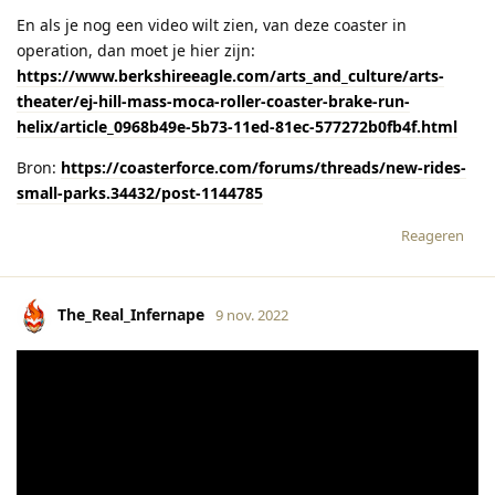
En als je nog een video wilt zien, van deze coaster in
operation, dan moet je hier zijn:
https://www.berkshireeagle.com/arts_and_culture/arts-
theater/ej-hill-mass-moca-roller-coaster-brake-run-
helix/article_0968b49e-5b73-11ed-81ec-577272b0fb4f.html
Bron:
https://coasterforce.com/forums/threads/new-rides-
small-parks.34432/post-1144785
Reageren
The_Real_Infernape
9 nov. 2022