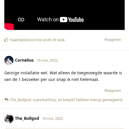
Reageren
HaantjeDeVoorste
vindt dit leuk
.
Cornelius
10 nov. 2022
Geinige installatie wel. Wat alleen de toegevoegde waarde is
van de 1 bezoeker per uur snap ik niet helemaal.
Reageren
The_Bullgod
,
superkartboy
, en
keey87
hebben hierop gereageerd
.
The_Bullgod
10 nov. 2022