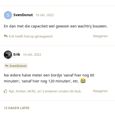
SvenDonut
S
10 okt. 2022
En dan met die capaciteit wel gewoon een wachtrij bouwen.
Reageren
Erik
heeft hierop gereageerd
.
Erik
10 okt. 2022
SvenDonut
Na iedere halve meter een bordje 'vanaf hier nog 60
minuten', 'vanaf hier nog 120 minuten', etc.
Reageren
Njit
,
Amber
,
MrRC
, en
3
anderen
vinden dit leuk
.
12 DAGEN
LATER