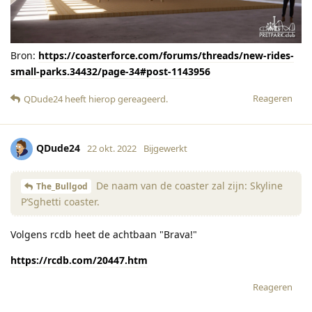
Bron:
https://coasterforce.com/forums/threads/new-rides-
small-parks.34432/page-34#post-1143956
Reageren
QDude24
heeft hierop gereageerd
.
QDude24
22 okt. 2022
Bijgewerkt
De naam van de coaster zal zijn: Skyline
The_Bullgod
P’Sghetti coaster.
Volgens rcdb heet de achtbaan "Brava!"
https://rcdb.com/20447.htm
Reageren