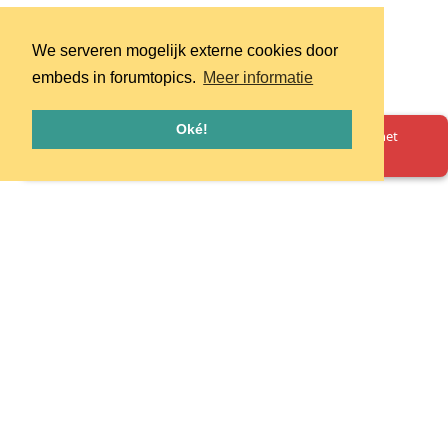
We serveren mogelijk externe cookies door
embeds in forumtopics.
Meer informatie
Oké!
Oeps! Er is iets misgegaan. Herlaad de pagina en probeer het
opnieuw.
Homepage
Huisregels
Privacy