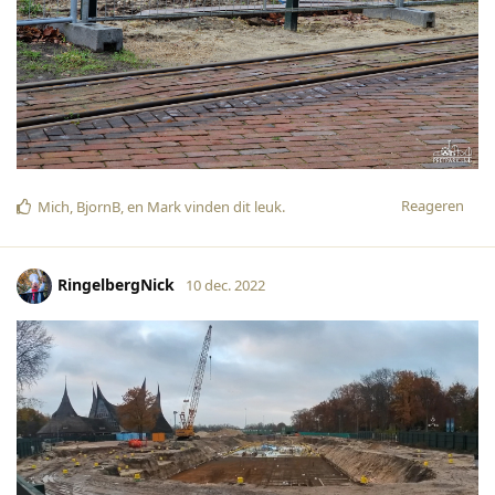
Reageren
Mich
,
BjornB
, en
Mark
vinden dit leuk
.
RingelbergNick
10 dec. 2022