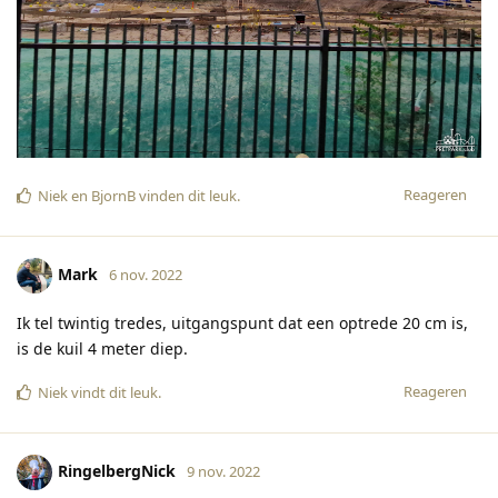
Reageren
Niek
en
BjornB
vinden dit leuk
.
Mark
6 nov. 2022
Ik tel twintig tredes, uitgangspunt dat een optrede 20 cm is,
is de kuil 4 meter diep.
Reageren
Niek
vindt dit leuk
.
RingelbergNick
9 nov. 2022