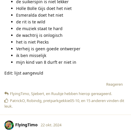
de suikerspin is niet lekker
Holle Bolle Gijs doet het niet
Esmeralda doet het niet
de rit is te wild
de muziek staat te hard
de wachtrij is onlogisch
het is niet Piecks
Verheij is geen goede ontwerper
ik ben misselijk
mijn kind van 8 durft er niet in
Edit: lijst aangevuld
Reageren
FlyingTimo
,
Sjiebert
, en
Ruubje
hebben hierop gereageerd
.
PatrickO
,
Robindg
,
pretparkgekkie05-10
, en
15
anderen
vinden dit
leuk
.
FlyingTimo
22 okt. 2024