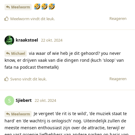
Meelworm
Reageren
Meelworm
vindt dit leuk
.
kraakstoel
22 okt. 2024
via waar of wie heb je dit gehoord? you never
Michael
know, er drijven vaak van die dingen rond (kuch 'sloop' van
fata na podcast themetalk)
Reageren
Sveno
vindt dit leuk
.
Sjiebert
S
22 okt. 2024
Je vergeet 'de rit is te wild', 'de muziek staat te
Meelworm
hard' en 'de wachtrij is onlogisch' nog. Uiteindelijk zullen de
meeste mensen enthousiast zijn over de attractie, terwijl er
een vast groepje liefhebbers van andere parken op basis van