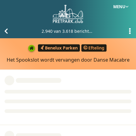
MENU
2.940
van
3.618
berichten
Benelux Parken
Efteling
Het Spookslot wordt vervangen door Danse Macabre