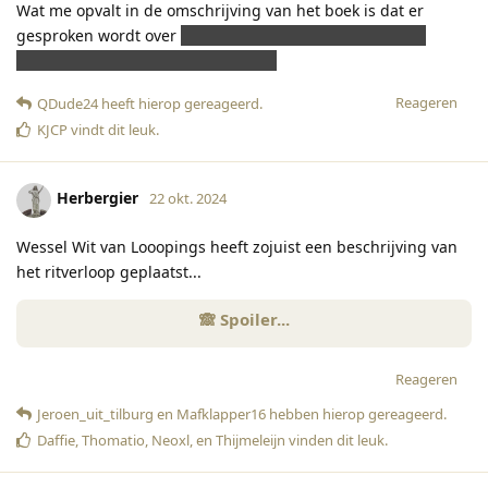
Wat me opvalt in de omschrijving van het boek is dat er
gesproken wordt over
de schaduw van het onnoembare
Projectie in plaats van animatronic?
Reageren
QDude24
heeft hierop gereageerd
.
KJCP
vindt dit leuk
.
Herbergier
22 okt. 2024
Wessel Wit van Looopings heeft zojuist een beschrijving van
het ritverloop geplaatst...
Reageren
Jeroen_uit_tilburg
en
Mafklapper16
hebben hierop gereageerd
.
Daffie
,
Thomatio
,
Neoxl
, en
Thijmeleijn
vinden dit leuk
.