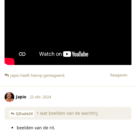
Reageren
Japio
heeft hierop gereageerd
.
Japio
22 okt. 2024
+ wat beelden van de wachtrij
QDude24
beelden van de rit.