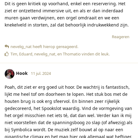
Dit is geen kritiek op voorhand, enkel een reservering. Het
ziet er ontzettend immersive uit, en als er dan inderdaad
muren gaan verdwijnen, een orgel omdraait en we een
knekelveld in storten, zal dat behoorlijk indrukwekkend zijn.
Reageren
nevelig_nat
heeft hierop gereageerd
.
Tim
,
Eduard
,
nevelig_nat
, en
Thomatio
vinden dit leuk
.
Hook
11 jul. 2024
Poah, dit ziet er erg goed uit hoor. De wachtrij is fantastisch,
lijkt me heel tof om doorheen te lopen. Het stuk bos met de
houten brug is ook erg sfeervol. En binnen zeer rijkelijk
gedecoreerd, het Spookslot waardig. Vind de vormgeving van
het orgel misschien net iets té, dat dan wel. Verder kan ik mij
niet voorstellen dat de spanningsboog zo slap (of afwezig) als
bij Symbolica wordt. De muziek zelf bouwt al op naar een
gigantische climax en het mag hier ook allemaal wat heftiger.