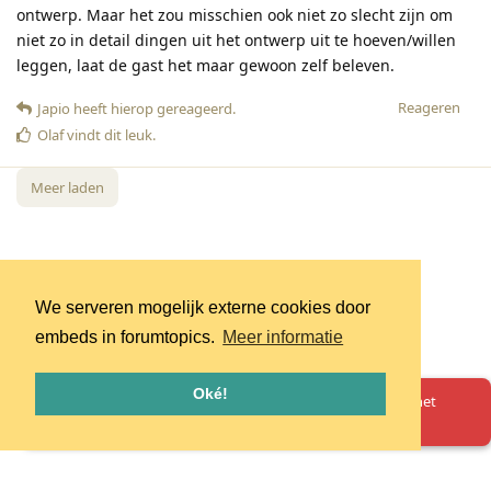
ontwerp. Maar het zou misschien ook niet zo slecht zijn om
niet zo in detail dingen uit het ontwerp uit te hoeven/willen
leggen, laat de gast het maar gewoon zelf beleven.
Reageren
Japio
heeft hierop gereageerd
.
Olaf
vindt dit leuk
.
Meer laden
We serveren mogelijk externe cookies door
embeds in forumtopics.
Meer informatie
Oké!
Oeps! Er is iets misgegaan. Herlaad de pagina en probeer het
opnieuw.