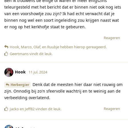
Ben ik trouwens de enige of waren er meer enigszins
teleurgesteld met het bericht dat er binnen niet ook nog iets
van een voorshowtje zou zijn? Ik had echt verwacht dat je
binnen nog wel een soort ingeleiding zou krijgen naast wat
er nog op het kerkhofje staat te gebeuren.
Reageren
Hook
,
Marco
,
Olaf
, en
Ruubje
hebben hierop gereageerd
.
Geertmans
vindt dit leuk
.
Hook
11 jul. 2024
Denk dat de meesten hier daar niet rouwig om
Herbergier
zijn. Onnodig bij zo'n sfeervolle wachtrij en te weinig aan de
verbeelding overlatend.
Reageren
Jacko
en
Jeff82
vinden dit leuk
.