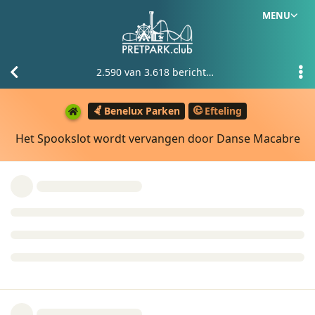
MENU
2.590
van
3.618
berichten
Benelux Parken
Efteling
Het Spookslot wordt vervangen door Danse Macabre