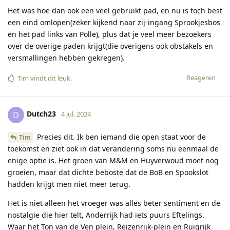
Het was hoe dan ook een veel gebruikt pad, en nu is toch best
een eind omlopen(zeker kijkend naar zij-ingang Sprookjesbos
en het pad links van Polle), plus dat je veel meer bezoekers
over de overige paden krijgt(die overigens ook obstakels en
versmallingen hebben gekregen).
Reageren
Tim
vindt dit leuk
.
Dutch23
D
4 jul. 2024
Precies dit. Ik ben iemand die open staat voor de
Tim
toekomst en ziet ook in dat verandering soms nu eenmaal de
enige optie is. Het groen van M&M en Huyverwoud moet nog
groeien, maar dat dichte beboste dat de BoB en Spookslot
hadden krijgt men niet meer terug.
Het is niet alleen het vroeger was alles beter sentiment en de
nostalgie die hier telt, Anderrijk had iets puurs Eftelings.
Waar het Ton van de Ven plein, Reizenrijk-plein en Ruigrijk