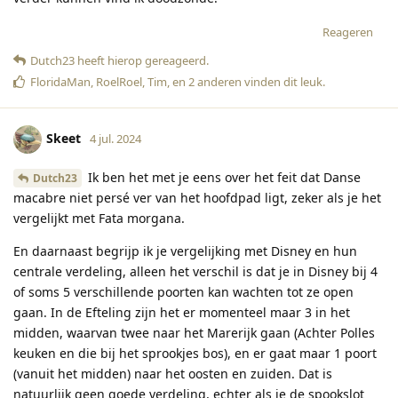
Reageren
Dutch23
heeft hierop gereageerd
.
FloridaMan
,
RoelRoel
,
Tim
, en
2
anderen
vinden dit leuk
.
Skeet
4 jul. 2024
Ik ben het met je eens over het feit dat Danse
Dutch23
macabre niet persé ver van het hoofdpad ligt, zeker als je het
vergelijkt met Fata morgana.
En daarnaast begrijp ik je vergelijking met Disney en hun
centrale verdeling, alleen het verschil is dat je in Disney bij 4
of soms 5 verschillende poorten kan wachten tot ze open
gaan. In de Efteling zijn het er momenteel maar 3 in het
midden, waarvan twee naar het Marerijk gaan (Achter Polles
keuken en die bij het sprookjes bos), en er gaat maar 1 poort
(vanuit het midden) naar het oosten en zuiden. Dat is
natuurlijk geen goede verdeling, echter als je de spookslot