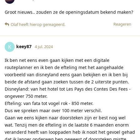
Groot nieuws.. zouden ze de openingsdatum bekend maken?
Reageren
Olaf
heeft hierop gereageerd
.
keey87
K
4 jul. 2024
Ik ben net eens even gaan kijken met een digitale
routeplanner en ik ben de efteling met het aangehaalde
voorbeeld van disneyland eens gaan bekijken en ik ben bij
beide de afstand gaan zoeken tussen de 2 uiterste punten.
Disneyland: van het hotel tot Les Pays des Contes Des Fees -
ongeveer 750 meter.
Efteling: van fata tot vogel rok - 850 meter.
Dus we spreken maar over 100 meter verschil.
Gaan we eens kijken naar doorsteken zijn er best nog wel
wat. Tenzij men de efteling in de laatste 6 maanden enorm
veranderd heeft van looppaden heb ik nooit het gevoel gehad
dat ik langer onderweg ben geweest of doorsteken mistte.