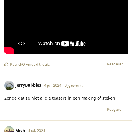
Reageren
PatrickO
vindt dit leuk
.
JerryBubbles
4 jul. 2024
Bijgewerkt
Zonde dat ze niet al die teasers in een making of steken
Reageren
Mich
4 jul. 2024