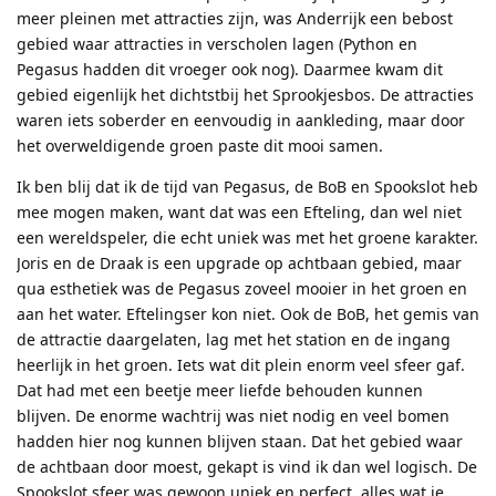
meer pleinen met attracties zijn, was Anderrijk een bebost
gebied waar attracties in verscholen lagen (Python en
Pegasus hadden dit vroeger ook nog). Daarmee kwam dit
gebied eigenlijk het dichtstbij het Sprookjesbos. De attracties
waren iets soberder en eenvoudig in aankleding, maar door
het overweldigende groen paste dit mooi samen.
Ik ben blij dat ik de tijd van Pegasus, de BoB en Spookslot heb
mee mogen maken, want dat was een Efteling, dan wel niet
een wereldspeler, die echt uniek was met het groene karakter.
Joris en de Draak is een upgrade op achtbaan gebied, maar
qua esthetiek was de Pegasus zoveel mooier in het groen en
aan het water. Eftelingser kon niet. Ook de BoB, het gemis van
de attractie daargelaten, lag met het station en de ingang
heerlijk in het groen. Iets wat dit plein enorm veel sfeer gaf.
Dat had met een beetje meer liefde behouden kunnen
blijven. De enorme wachtrij was niet nodig en veel bomen
hadden hier nog kunnen blijven staan. Dat het gebied waar
de achtbaan door moest, gekapt is vind ik dan wel logisch. De
Spookslot sfeer was gewoon uniek en perfect, alles wat je