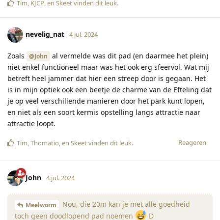
Tim
,
KJCP
, en
Skeet
vinden dit leuk
.
nevelig_nat
4 jul. 2024
Zoals
al vermelde was dit pad (en daarmee het plein)
@John
niet enkel functioneel maar was het ook erg sfeervol. Wat mij
betreft heel jammer dat hier een streep door is gegaan. Het
is in mijn optiek ook een beetje de charme van de Efteling dat
je op veel verschillende manieren door het park kunt lopen,
en niet als een soort kermis opstelling langs attractie naar
attractie loopt.
Reageren
Tim
,
Thomatio
, en
Skeet
vinden dit leuk
.
John
4 jul. 2024
Nou, die 20m kan je met alle goedheid
Meelworm
toch geen doodlopend pad noemen
D