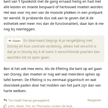
kant van ‘t Spookslot met de gang ernaast heilig en had met
alle kosten en moeite bespaard of herbouwd moeten worden.
Het was voor mij een van de mooiste plekken in een pretpark
ter wereld. Ik probeerde dus ook aan te geven dat ik de
esthetiek veel meer mis dan de functionaliteit, daar kan ik me
nog bij neerleggen.
En daarnaast begrijp ik je vergelijking met
Skeet
Disney en hun centrale verdeling, alleen het verschil is
dat je in Disney bij 4 of soms 5 verschillende poorten kan
wachten tot ze open gaan.
Ben ik het ook mee eens. Als de Efteling die kant op wil gaan
van Disney, dan moeten er nog wel wat meerdere opties op
tafel komen. De Efteling is nu eenmaal gigantisch en wat
doorsteek paden door het midden van het park zijn dan van
harte welkom.
Reageren
Tim
heeft hierop gereageerd
.
John
,
Mark
,
Tim
, en
Thomatio
vinden dit leuk
.