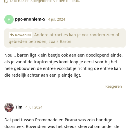
Dutch23
en
Spiegelbeeld
vinden dit leuk
.
ppc-anoniem-5
P
4 jul. 2024
Andere attracties kan je ook rondom zien of
Rowan90
gebieden betreden, zoals Baron
Nou... baron ligt klein beetje ook aan een doodlopend einde,
als je vanaf de traptreintjes komt loop je eerst voor bij het
hele gebouw en de entree voordat je richting de entree kan
die redelijk achter aan een pleintje ligt.
Reageren
Tim
4 jul. 2024
Dat pad tussen Promenade en Pirana was zo'n handige
doorsteek. Bovendien was het steeds sfeervol om onder de