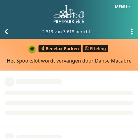
MENU
2.519
van
3.618
berichten
Benelux Parken
Efteling
Het Spookslot wordt vervangen door Danse Macabre