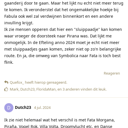
gaanderij door te gaan. Maar het lijkt nu echt niet meer terug
te komen. Ik veronderstel dat het ongemakkelijke hoekje bij
Fabula ook wel zal verdwijnen binnenkort en een andere
invulling krijgt.
Ik zie mensen opperen dat hier een "sluippaadje" kan komen
waar vroeger de doorsteek naar Pirana was. Dat lijkt me
onmogelijk. In de Efteling anno 2024 moet je echt niet meer
met sluippaadjes gaan komen, zeker niet op zo'n belangrijke
route. En ja, die omweg van Symbolica naar Fata is toch best
flink.
Reageren
Quefox_
heeft hierop gereageerd
.
Mark
,
Dutch23
,
FloridaMan
, en
3
anderen
vinden dit leuk
.
Dutch23
D
4 jul. 2024
Ik zie niet helemaal wat het verschil is met Fata Morgana,
Piraña, Vogel Rok, Villa Volta, Droomvlucht etc. en Danse