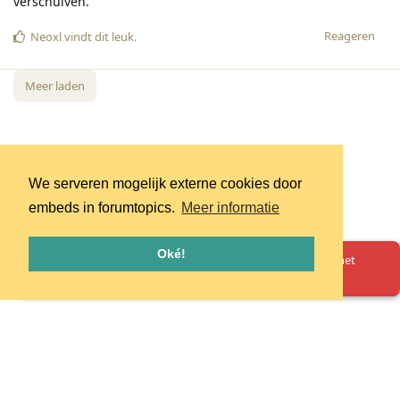
verschuiven.
Reageren
Neoxl
vindt dit leuk
.
Meer laden
We serveren mogelijk externe cookies door
embeds in forumtopics.
Meer informatie
Oké!
Oeps! Er is iets misgegaan. Herlaad de pagina en probeer het
opnieuw.