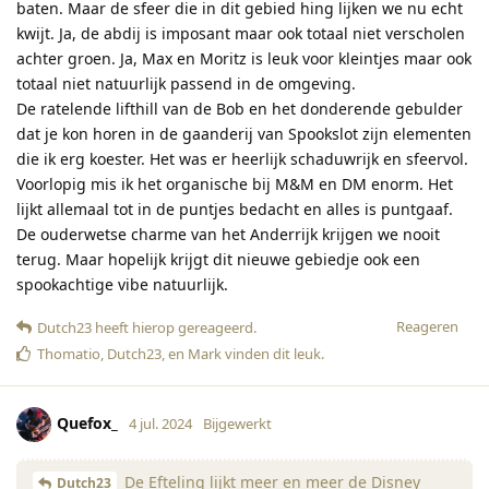
baten. Maar de sfeer die in dit gebied hing lijken we nu echt
kwijt. Ja, de abdij is imposant maar ook totaal niet verscholen
achter groen. Ja, Max en Moritz is leuk voor kleintjes maar ook
totaal niet natuurlijk passend in de omgeving.
De ratelende lifthill van de Bob en het donderende gebulder
dat je kon horen in de gaanderij van Spookslot zijn elementen
die ik erg koester. Het was er heerlijk schaduwrijk en sfeervol.
Voorlopig mis ik het organische bij M&M en DM enorm. Het
lijkt allemaal tot in de puntjes bedacht en alles is puntgaaf.
De ouderwetse charme van het Anderrijk krijgen we nooit
terug. Maar hopelijk krijgt dit nieuwe gebiedje ook een
spookachtige vibe natuurlijk.
Reageren
Dutch23
heeft hierop gereageerd
.
Thomatio
,
Dutch23
, en
Mark
vinden dit leuk
.
Quefox_
4 jul. 2024
Bijgewerkt
De Efteling lijkt meer en meer de Disney
Dutch23