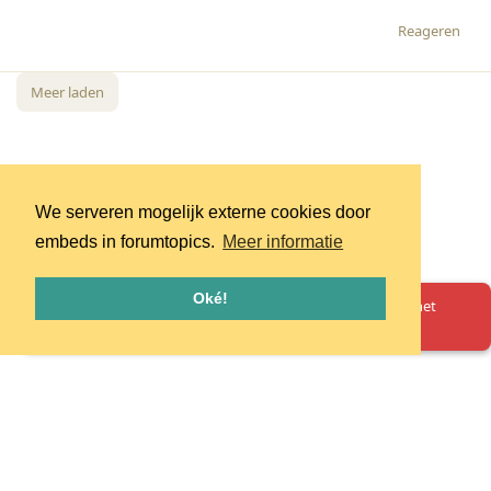
Reageren
Meer laden
We serveren mogelijk externe cookies door
embeds in forumtopics.
Meer informatie
Oké!
Oeps! Er is iets misgegaan. Herlaad de pagina en probeer het
opnieuw.