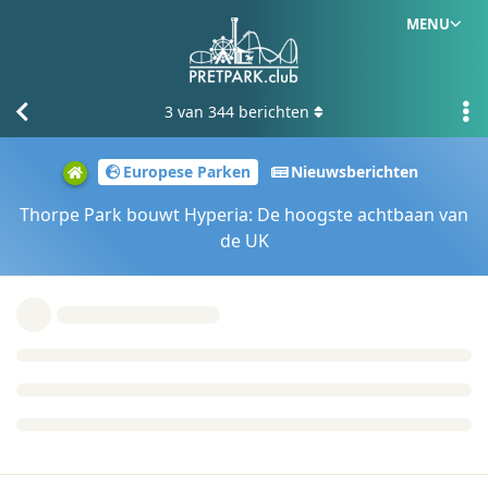
MENU
3
van
344
berichten
Europese Parken
Nieuwsberichten
Thorpe Park bouwt Hyperia: De hoogste achtbaan van
de UK