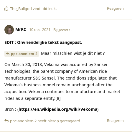
Reageren
The_Bullgod
vindt dit leuk
.
MrRC
10 dec. 2021
Bijgewerkt
EDIT : Onvriendelijke tekst aangepast.
Maar misschien wist je dit niet ?
ppc-anoniem-2
On March 30, 2018, Vekoma was acquired by Sansei
Technologies, the parent company of American ride
manufacturer S&S Sansei. The conditions stipulated that
Vekoma's business model remain unchanged after the
acquisition. Vekoma continues to manufacture and market
rides as a separate entity.[8]
Bron : (
https://en.wikipedia.org/wiki/Vekoma
)
Reageren
ppc-anoniem-2
heeft hierop gereageerd
.