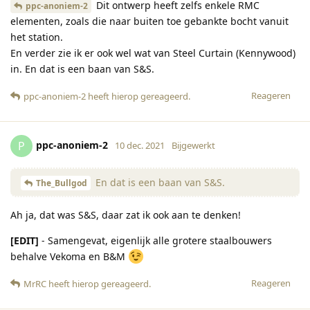
Dit ontwerp heeft zelfs enkele RMC
ppc-anoniem-2
elementen, zoals die naar buiten toe gebankte bocht vanuit
het station.
En verder zie ik er ook wel wat van Steel Curtain (Kennywood)
in. En dat is een baan van S&S.
Reageren
ppc-anoniem-2
heeft hierop gereageerd
.
ppc-anoniem-2
P
10 dec. 2021
Bijgewerkt
En dat is een baan van S&S.
The_Bullgod
Ah ja, dat was S&S, daar zat ik ook aan te denken!
[EDIT]
- Samengevat, eigenlijk alle grotere staalbouwers
behalve Vekoma en B&M
Reageren
MrRC
heeft hierop gereageerd
.