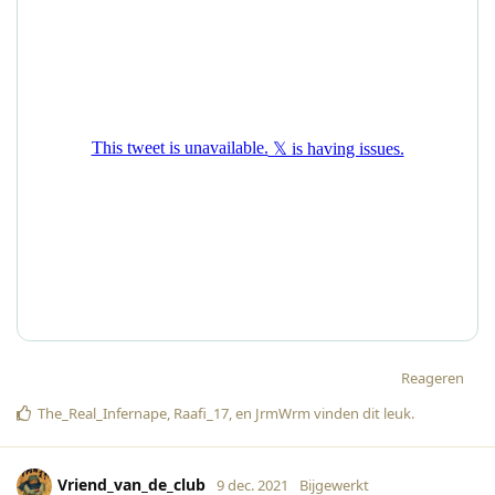
Reageren
The_Real_Infernape
,
Raafi_17
, en
JrmWrm
vinden dit leuk
.
Vriend_van_de_club
9 dec. 2021
Bijgewerkt