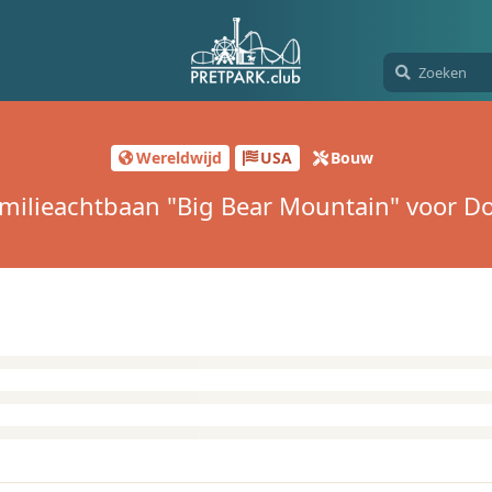
Wereldwijd
USA
Bouw
milieachtbaan "Big Bear Mountain" voor D