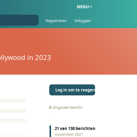
MENU
Registreren
Inloggen
ollywood in 2023
Log in om te reageren
Origineel bericht
21
van
138
berichten
november 2021