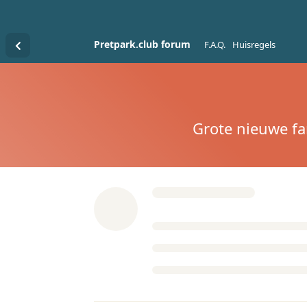
Pretpark.club forum
F.A.Q.
Huisregels
Grote nieuwe fa