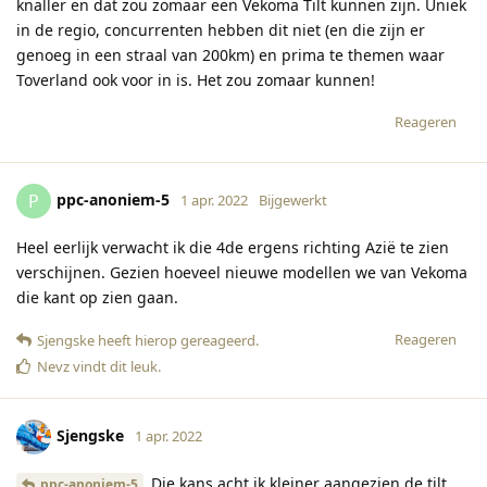
knaller en dat zou zomaar een Vekoma Tilt kunnen zijn. Uniek
in de regio, concurrenten hebben dit niet (en die zijn er
genoeg in een straal van 200km) en prima te themen waar
Toverland ook voor in is. Het zou zomaar kunnen!
Reageren
ppc-anoniem-5
P
1 apr. 2022
Bijgewerkt
Heel eerlijk verwacht ik die 4de ergens richting Azië te zien
verschijnen. Gezien hoeveel nieuwe modellen we van Vekoma
die kant op zien gaan.
Reageren
Sjengske
heeft hierop gereageerd
.
Nevz
vindt dit leuk
.
Sjengske
1 apr. 2022
Die kans acht ik kleiner aangezien de tilt
ppc-anoniem-5