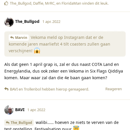
The_Bullgod
,
Daffie
,
MrRC
, en
FloridaMan
vinden dit leuk
.
The_Bullgod
1 apr. 2022
Vekoma meld op Instagram dat er de
Marvin
komende jaren maarliefst 4 tilt coasters zullen gaan
verschijnen!
Als dat geen 1 april grap is, zal er dus naast COTA Land en
Energylandia, dus ook zeker een Vekoma in Six Flags Qiddiya
komen. Maar waar zal dan die 4e baan gaan komen?
Reageren
BAVI
en
Trollenbol
hebben hierop gereageerd
.
BAVI
1 apr. 2022
walibi…… hoeven ze niets te verven van de
The_Bullgod
test opstelling. Festivalsation puur