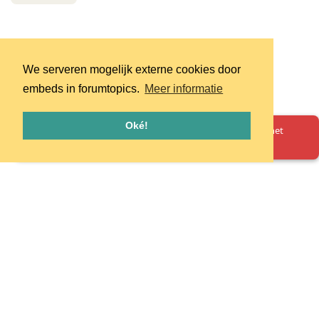
We serveren mogelijk externe cookies door
embeds in forumtopics.
Meer informatie
Oké!
Oeps! Er is iets misgegaan. Herlaad de pagina en probeer het
opnieuw.