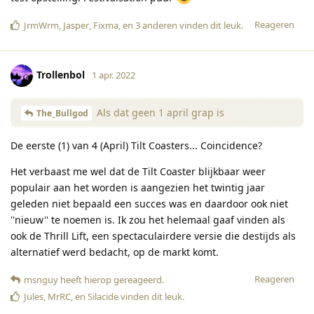
Reageren
JrmWrm
,
Jasper
,
Fixma
, en
3
anderen
vinden dit leuk
.
Trollenbol
1 apr. 2022
Als dat geen 1 april grap is
The_Bullgod
De eerste (1) van 4 (April) Tilt Coasters... Coincidence?
Het verbaast me wel dat de Tilt Coaster blijkbaar weer
populair aan het worden is aangezien het twintig jaar
geleden niet bepaald een succes was en daardoor ook niet
''nieuw'' te noemen is. Ik zou het helemaal gaaf vinden als
ook de Thrill Lift, een spectaculairdere versie die destijds als
alternatief werd bedacht, op de markt komt.
Reageren
msnguy
heeft hierop gereageerd
.
Jules
,
MrRC
, en
Silacide
vinden dit leuk
.