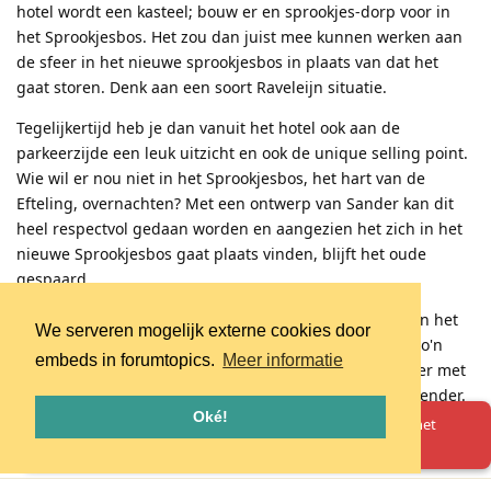
hotel wordt een kasteel; bouw er en sprookjes-dorp voor in
het Sprookjesbos. Het zou dan juist mee kunnen werken aan
de sfeer in het nieuwe sprookjesbos in plaats van dat het
gaat storen. Denk aan een soort Raveleijn situatie.
Tegelijkertijd heb je dan vanuit het hotel ook aan de
parkeerzijde een leuk uitzicht en ook de unique selling point.
Wie wil er nou niet in het Sprookjesbos, het hart van de
Efteling, overnachten? Met een ontwerp van Sander kan dit
heel respectvol gedaan worden en aangezien het zich in het
nieuwe Sprookjesbos gaat plaats vinden, blijft het oude
gespaard.
Moet je dit, een commercieel gebouw, aan de grens van het
We serveren mogelijk externe cookies door
Sprookjesbos willen? Misschien niet. Maar als er toch zo'n
embeds in forumtopics.
Meer informatie
prominent gebouw moet komen in deze hoek, dan liever met
respect naar het Sprookjesbos in plaats van een stoorzender.
Oké!
Oeps! Er is iets misgegaan. Herlaad de pagina en probeer het
Reageren
Arathonk
en
The_Bullgod
hebben hierop gereageerd
.
opnieuw.