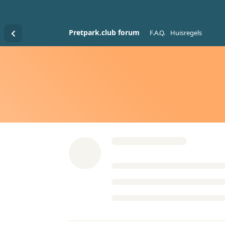
Pretpark.club forum
F.A.Q.
Huisregels