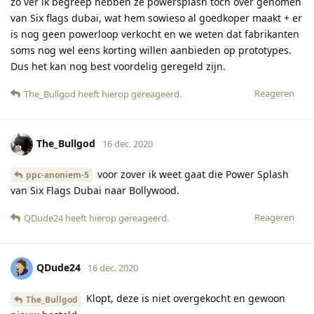
zo ver ik begreep hebben ze powersplash toch over genomen
van Six flags dubai, wat hem sowieso al goedkoper maakt + er
is nog geen powerloop verkocht en we weten dat fabrikanten
soms nog wel eens korting willen aanbieden op prototypes.
Dus het kan nog best voordelig geregeld zijn.
Reageren
The_Bullgod
heeft hierop gereageerd
.
The_Bullgod
16 dec. 2020
voor zover ik weet gaat die Power Splash
ppc-anoniem-5
van Six Flags Dubai naar Bollywood.
Reageren
QDude24
heeft hierop gereageerd
.
QDude24
16 dec. 2020
Klopt, deze is niet overgekocht en gewoon
The_Bullgod