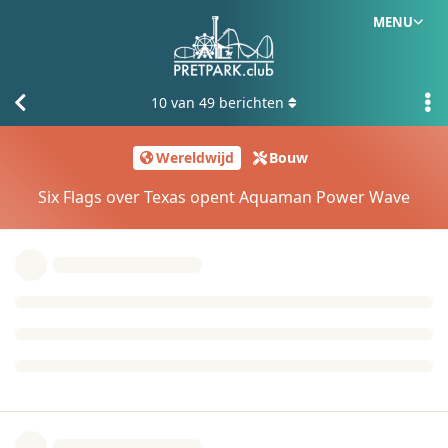
MENU
10
van
49
berichten
Wereldwijd
Bouw
Six Flags over Texas opent Aquaman Power Wave