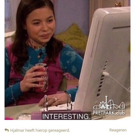
Reageren
Hjalmar
heeft hierop gereageerd
.