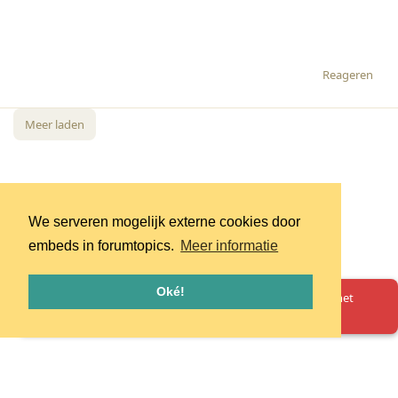
Reageren
Meer laden
We serveren mogelijk externe cookies door
embeds in forumtopics.
Meer informatie
Oké!
Oeps! Er is iets misgegaan. Herlaad de pagina en probeer het
opnieuw.