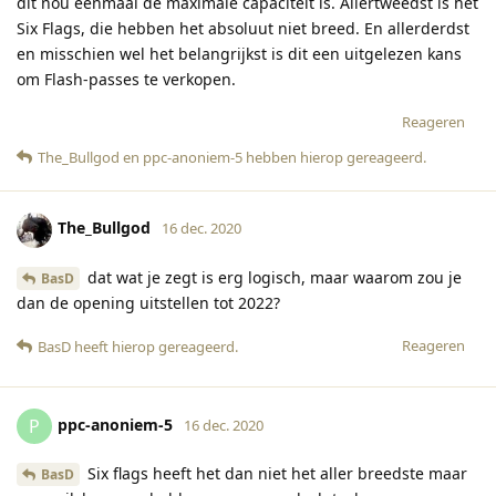
dit nou eenmaal de maximale capaciteit is. Allertweedst is het
Six Flags, die hebben het absoluut niet breed. En allerderdst
en misschien wel het belangrijkst is dit een uitgelezen kans
om Flash-passes te verkopen.
Reageren
The_Bullgod
en
ppc-anoniem-5
hebben hierop gereageerd
.
The_Bullgod
16 dec. 2020
dat wat je zegt is erg logisch, maar waarom zou je
BasD
dan de opening uitstellen tot 2022?
Reageren
BasD
heeft hierop gereageerd
.
ppc-anoniem-5
P
16 dec. 2020
Six flags heeft het dan niet het aller breedste maar
BasD