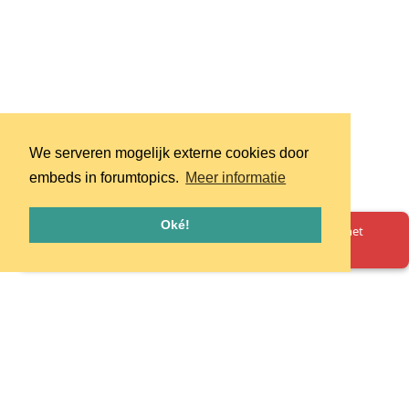
We serveren mogelijk externe cookies door
embeds in forumtopics.
Meer informatie
Oké!
Oeps! Er is iets misgegaan. Herlaad de pagina en probeer het
opnieuw.