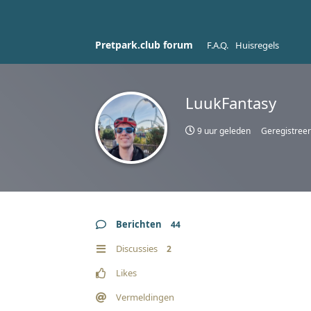
Pretpark.club forum
F.A.Q.
Huisregels
LuukFantasy
9 uur geleden
Geregistree
Berichten
44
Discussies
2
Likes
Vermeldingen