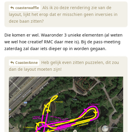
Als ik zo deze rendering zie van de
coasterwaffle
layout, lijkt het erop dat er misschien geen inversies in
deze baan zitten?
Die komen er wel. Waaronder 3 unieke elementen (al weten
we wel hoe creatief RMC daar mee is). Bij de pass-meeting
zaterdag zal daar iets dieper op in worden gegaan.
Heb gelijk even zitten puzzelen, dit zou
CoasterAnne
dan de layout moeten zijn!