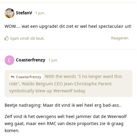
StefanV
1 jun.
WOW.... wat een upgrade! dit ziet er wel heel spectaculair uit!
Reageren
bjart
vindt dit leuk
.
Coasterfrenzy
C
1 jun.
With the words "I no longer want this
Coasterfrenzy
ride", Walibi Belgium CEO Jean-Christophe Parent
symbolically blew up Werewolf today.
Beetje nadraging: Maar dit vind ik wel heel erg bad-ass..
Zelf vind ik het overigens wél heel jammer dat de Weerwolf
weg gaat, maar een RMC van deze proporties zie ik graag
komen.