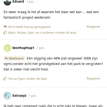
Eduard
1 jun.
En weer vraag ik me af waarom het daar wel kan ... wat een
fantastisch project wederom!
Reageren
R013
heeft hierop gereageerd
.
Mark
,
Wuiles
,
bjart
, en
4
anderen
vinden dit leuk
.
leonhuphup1
L
1 jun.
Een stijging van 48% (zal ongeveer 500k zijn
Meelworm
vgm) zonder echt het grondgebied van het park te vergroten?
Dat is zeker niet slecht hoor.
Reageren
Tim
en
bjart
vinden dit leuk
.
Extraxyz
1 jun.
Ik heb over Untamed zoals die is echt niks te klagen, maar als