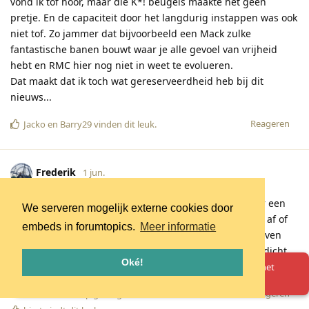
vond ik tof hoor, maar die K*! beugels maakte het geen
pretje. En de capaciteit door het langdurig instappen was ook
niet tof. Zo jammer dat bijvoorbeeld een Mack zulke
fantastische banen bouwt waar je alle gevoel van vrijheid
hebt en RMC hier nog niet in weet te evolueren.
Dat maakt dat ik toch wat gereserveerdheid heb bij dit
nieuws...
Reageren
Jacko
en
Barry29
vinden dit leuk
.
Frederik
1 jun.
Ik kijk hier enorm naar uit! Op zich jammer dat er weer een
We serveren mogelijk externe cookies door
baan uit mijn kindertijd "verdwijnt." Soms v'raag ik me af of
embeds in forumtopics.
Meer informatie
die met beter onderhoud langer soeper had kunne blijven
rijden. Maar ik geef 'm graag op voor nog een RMC zo dicht
Oké!
bij de deur.
Oeps! Er is iets misgegaan. Herlaad de pagina en probeer het
opnieuw.
Reageren
Alfa
heeft hierop gereageerd
.