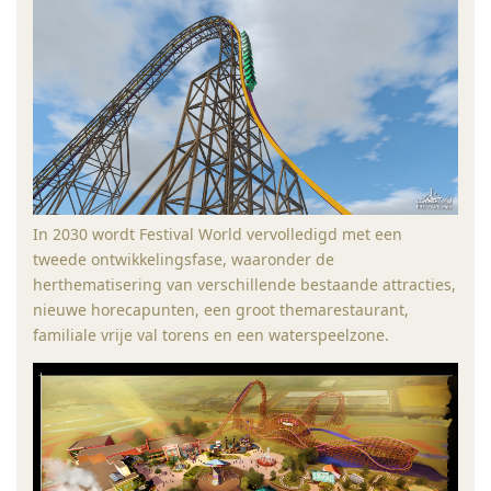
In 2030 wordt Festival World vervolledigd met een
tweede ontwikkelingsfase, waaronder de
herthematisering van verschillende bestaande attracties,
nieuwe horecapunten, een groot themarestaurant,
familiale vrije val torens en een waterspeelzone.