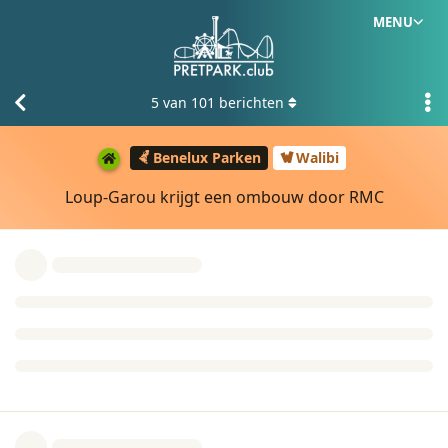
MENU
5
van
101
berichten
Benelux Parken
Walibi
Loup-Garou krijgt een ombouw door RMC