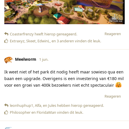
Reageren
Coasterfrenzy
heeft hierop gereageerd
.
Extraxyz
,
Skeet
,
EdwinL
, en
3
anderen
vinden dit leuk
.
Meelworm
1 jun.
Ik weet niet of het park dit nodig heeft maar sowieso qua een
baan een upgrade. Overigens is een investering van €180 mil
voor een groei van 400k bezoekers niet echt spectaculair
Reageren
leonhuphup1
,
Alfa
, en
Jules
hebben hierop gereageerd
.
Philosopher
en
FloridaMan
vinden dit leuk
.