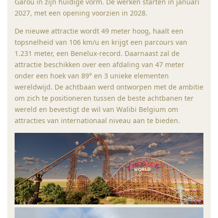
Garou in zijn huidige vorm. De werken starten in januari
2027, met een opening voorzien in 2028.
De nieuwe attractie wordt 49 meter hoog, haalt een
topsnelheid van 106 km/u en krijgt een parcours van
1.231 meter, een Benelux-record. Daarnaast zal de
attractie beschikken over een afdaling van 47 meter
onder een hoek van 89° en 3 unieke elementen
wereldwijd. De achtbaan werd ontworpen met de ambitie
om zich te positioneren tussen de beste achtbanen ter
wereld en bevestigt de wil van Walibi Belgium om
attracties van internationaal niveau aan te bieden.