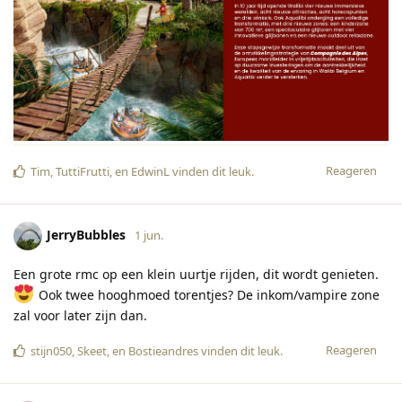
Reageren
Tim
,
TuttiFrutti
, en
EdwinL
vinden dit leuk
.
JerryBubbles
1 jun.
Een grote rmc op een klein uurtje rijden, dit wordt genieten.
Ook twee hooghmoed torentjes? De inkom/vampire zone
zal voor later zijn dan.
Reageren
stijn050
,
Skeet
, en
Bostieandres
vinden dit leuk
.