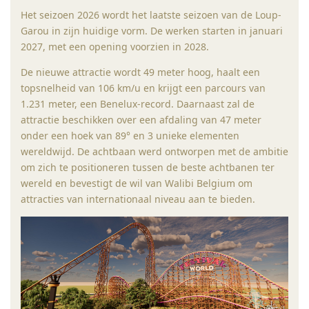
Het seizoen 2026 wordt het laatste seizoen van de Loup-
Garou in zijn huidige vorm. De werken starten in januari
2027, met een opening voorzien in 2028.
De nieuwe attractie wordt 49 meter hoog, haalt een
topsnelheid van 106 km/u en krijgt een parcours van
1.231 meter, een Benelux-record. Daarnaast zal de
attractie beschikken over een afdaling van 47 meter
onder een hoek van 89° en 3 unieke elementen
wereldwijd. De achtbaan werd ontworpen met de ambitie
om zich te positioneren tussen de beste achtbanen ter
wereld en bevestigt de wil van Walibi Belgium om
attracties van internationaal niveau aan te bieden.