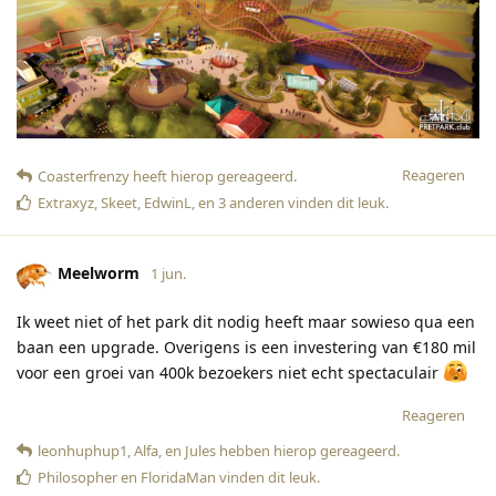
Reageren
Coasterfrenzy
heeft hierop gereageerd
.
Extraxyz
,
Skeet
,
EdwinL
, en
3
anderen
vinden dit leuk
.
Meelworm
1 jun.
Ik weet niet of het park dit nodig heeft maar sowieso qua een
baan een upgrade. Overigens is een investering van €180 mil
voor een groei van 400k bezoekers niet echt spectaculair
Reageren
leonhuphup1
,
Alfa
, en
Jules
hebben hierop gereageerd
.
Philosopher
en
FloridaMan
vinden dit leuk
.