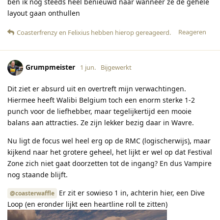
ben ik nog steeds heel benieuwd naar wanneer ze de gehele
layout gaan onthullen
Reageren
Coasterfrenzy
en
Felixius
hebben hierop gereageerd
.
Grumpmeister
1 jun.
Bijgewerkt
Dit ziet er absurd uit en overtreft mijn verwachtingen.
Hiermee heeft Walibi Belgium toch een enorm sterke 1-2
punch voor de liefhebber, maar tegelijkertijd een mooie
balans aan attracties. Ze zijn lekker bezig daar in Wavre.
Nu ligt de focus wel heel erg op de RMC (logischerwijs), maar
kijkend naar het grotere geheel, het lijkt er wel op dat Festival
Zone zich niet gaat doorzetten tot de ingang? En dus Vampire
nog staande blijft.
Er zit er sowieso 1 in, achterin hier, een Dive
@coasterwaffle
Loop (en eronder lijkt een heartline roll te zitten)