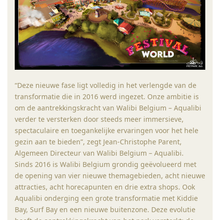
“Deze nieuwe fase ligt volledig in het verlengde van de
transformatie die in 2016 werd ingezet. Onze ambitie is
om de aantrekkingskracht van Walibi Belgium – Aqualibi
verder te versterken door steeds meer immersieve,
spectaculaire en toegankelijke ervaringen voor het hele
gezin aan te bieden”, zegt Jean-Christophe Parent,
Algemeen Directeur van Walibi Belgium – Aqualibi.
Sinds 2016 is Walibi Belgium grondig geëvolueerd met
de opening van vier nieuwe themagebieden, acht nieuwe
attracties, acht horecapunten en drie extra shops. Ook
Aqualibi onderging een grote transformatie met Kiddie
Bay, Surf Bay en een nieuwe buitenzone. Deze evolutie