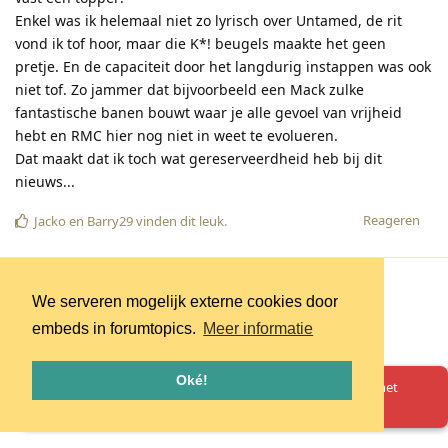
Enkel was ik helemaal niet zo lyrisch over Untamed, de rit
vond ik tof hoor, maar die K*! beugels maakte het geen
pretje. En de capaciteit door het langdurig instappen was ook
niet tof. Zo jammer dat bijvoorbeeld een Mack zulke
fantastische banen bouwt waar je alle gevoel van vrijheid
hebt en RMC hier nog niet in weet te evolueren.
Dat maakt dat ik toch wat gereserveerdheid heb bij dit
nieuws...
Reageren
Jacko
en
Barry29
vinden dit leuk
.
Meer laden
We serveren mogelijk externe cookies door
embeds in forumtopics.
Meer informatie
Oké!
Oeps! Er is iets misgegaan. Herlaad de pagina en probeer het
opnieuw.