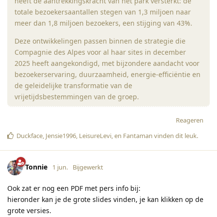
heeft de aantrekkingskracht van het park versterkt: de
totale bezoekersaantallen stegen van 1,3 miljoen naar
meer dan 1,8 miljoen bezoekers, een stijging van 43%.
Deze ontwikkelingen passen binnen de strategie die
Compagnie des Alpes voor al haar sites in december
2025 heeft aangekondigd, met bijzondere aandacht voor
bezoekerservaring, duurzaamheid, energie-efficiëntie en
de geleidelijke transformatie van de
vrijetijdsbestemmingen van de groep.
Reageren
Duckface
,
Jensie1996
,
LeisureLevi
, en
Fantaman
vinden dit leuk
.
Tonnie
1 jun.
Bijgewerkt
Ook zat er nog een PDF met pers info bij:
hieronder kan je de grote slides vinden, je kan klikken op de
grote versies.