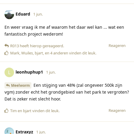
Eduard
1 jun.
En weer vraag ik me af waarom het daar wel kan ... wat een
fantastisch project wederom!
Reageren
R013
heeft hierop gereageerd
.
Mark
,
Wuiles
,
bjart
, en
4
anderen
vinden dit leuk
.
leonhuphup1
L
1 jun.
Een stijging van 48% (zal ongeveer 500k zijn
Meelworm
vgm) zonder echt het grondgebied van het park te vergroten?
Dat is zeker niet slecht hoor.
Reageren
Tim
en
bjart
vinden dit leuk
.
Extraxyz
1 jun.