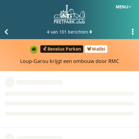
MENU
4
van
101
berichten
Benelux Parken
Walibi
Loup-Garou krijgt een ombouw door RMC