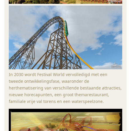
In 2030 wordt Festival World vervolledigd met een
tweede ontwikkelingsfase, waaronder de
herthematisering van verschillende bestaande attracties,
nieuwe horecapunten, een groot themarestaurant,
familiale vrije val torens en een waterspeelzone.