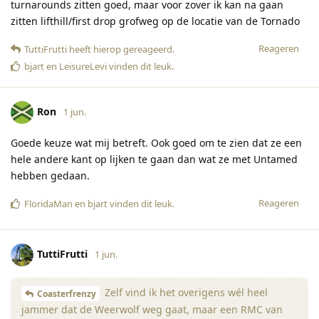
turnarounds zitten goed, maar voor zover ik kan na gaan
zitten lifthill/first drop grofweg op de locatie van de Tornado
Reageren
TuttiFrutti
heeft hierop gereageerd
.
bjart
en
LeisureLevi
vinden dit leuk
.
Ron
1 jun.
Goede keuze wat mij betreft. Ook goed om te zien dat ze een
hele andere kant op lijken te gaan dan wat ze met Untamed
hebben gedaan.
Reageren
FloridaMan
en
bjart
vinden dit leuk
.
TuttiFrutti
1 jun.
Zelf vind ik het overigens wél heel
Coasterfrenzy
jammer dat de Weerwolf weg gaat, maar een RMC van