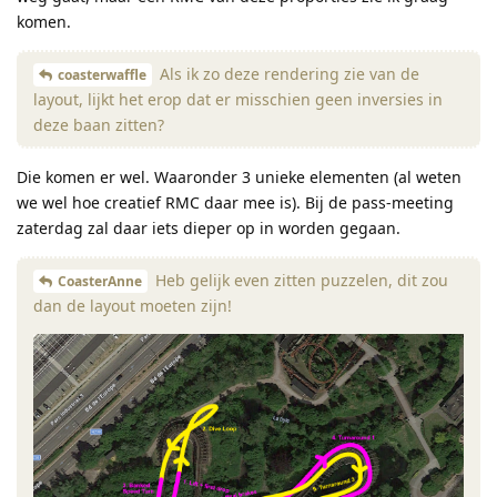
komen.
Als ik zo deze rendering zie van de
coasterwaffle
layout, lijkt het erop dat er misschien geen inversies in
deze baan zitten?
Die komen er wel. Waaronder 3 unieke elementen (al weten
we wel hoe creatief RMC daar mee is). Bij de pass-meeting
zaterdag zal daar iets dieper op in worden gegaan.
Heb gelijk even zitten puzzelen, dit zou
CoasterAnne
dan de layout moeten zijn!