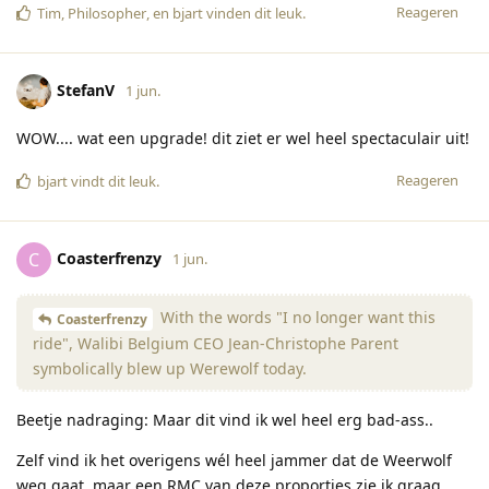
Reageren
Tim
,
Philosopher
, en
bjart
vinden dit leuk
.
StefanV
1 jun.
WOW.... wat een upgrade! dit ziet er wel heel spectaculair uit!
Reageren
bjart
vindt dit leuk
.
Coasterfrenzy
C
1 jun.
With the words "I no longer want this
Coasterfrenzy
ride", Walibi Belgium CEO Jean-Christophe Parent
symbolically blew up Werewolf today.
Beetje nadraging: Maar dit vind ik wel heel erg bad-ass..
Zelf vind ik het overigens wél heel jammer dat de Weerwolf
weg gaat, maar een RMC van deze proporties zie ik graag