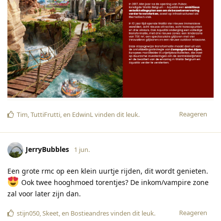
Reageren
Tim
,
TuttiFrutti
, en
EdwinL
vinden dit leuk
.
JerryBubbles
1 jun.
Een grote rmc op een klein uurtje rijden, dit wordt genieten.
Ook twee hooghmoed torentjes? De inkom/vampire zone
zal voor later zijn dan.
Reageren
stijn050
,
Skeet
, en
Bostieandres
vinden dit leuk
.