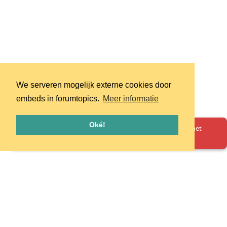
We serveren mogelijk externe cookies door
embeds in forumtopics.
Meer informatie
Oké!
Oeps! Er is iets misgegaan. Herlaad de pagina en probeer het
opnieuw.