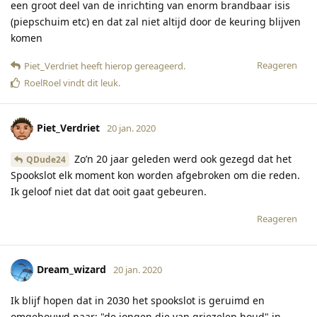
een groot deel van de inrichting van enorm brandbaar isis
(piepschuim etc) en dat zal niet altijd door de keuring blijven
komen
Reageren
Piet_Verdriet
heeft hierop gereageerd
.
RoelRoel
vindt dit leuk
.
Piet_Verdriet
20 jan. 2020
Zo’n 20 jaar geleden werd ook gezegd dat het
QDude24
Spookslot elk moment kon worden afgebroken om die reden.
Ik geloof niet dat dat ooit gaat gebeuren.
Reageren
Dream_wizard
20 jan. 2020
Ik blijf hopen dat in 2030 het spookslot is geruimd en
omgebouwd naar: "de jongen die van griezelen houd" in