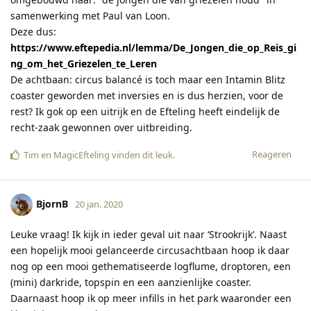
samenwerking met Paul van Loon.
Deze dus:
https://www.eftepedia.nl/lemma/De_Jongen_die_op_Reis_gi
ng_om_het_Griezelen_te_Leren
De achtbaan: circus balancé is toch maar een Intamin Blitz
coaster geworden met inversies en is dus herzien, voor de
rest? Ik gok op een uitrijk en de Efteling heeft eindelijk de
recht-zaak gewonnen over uitbreiding.
Reageren
Tim
en
MagicEfteling
vinden dit leuk
.
BjornB
20 jan. 2020
Leuke vraag! Ik kijk in ieder geval uit naar ‘Strookrijk’. Naast
een hopelijk mooi gelanceerde circusachtbaan hoop ik daar
nog op een mooi gethematiseerde logflume, droptoren, een
(mini) darkride, topspin en een aanzienlijke coaster.
Daarnaast hoop ik op meer infills in het park waaronder een