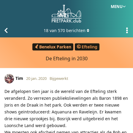
MENU
18
van
570
berichten
Benelux Parken
Efteling
De Efteling in 2030
Tim
20 jan. 2020
Bijgewerkt
De afgelopen tien jaar is de wereld van de Efteling sterk
veranderd. Zo verrezen publiekslievelingen als Baron 1898 en
Joris en de Draak in het park. Ook werden er twee nieuwe
shows geïntroduceerd: Aquanura en Raveleijn. Er kwamen
drie nieuwe sprookjes bij. Bosrijk werd uitgebreid en het
Loonsche Land werd gebouwd.
We moesten ook afscheid nemen van attracties als de Bob en