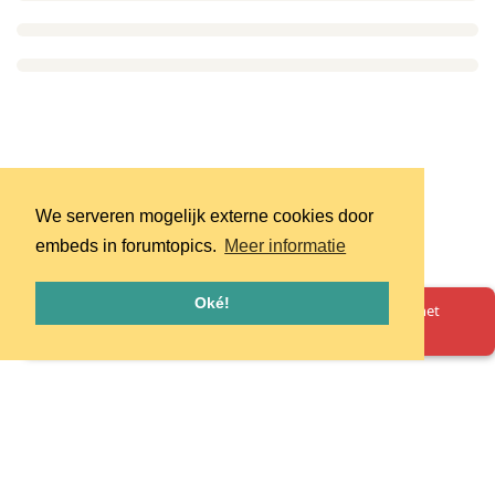
We serveren mogelijk externe cookies door
embeds in forumtopics.
Meer informatie
Oké!
Oeps! Er is iets misgegaan. Herlaad de pagina en probeer het
opnieuw.