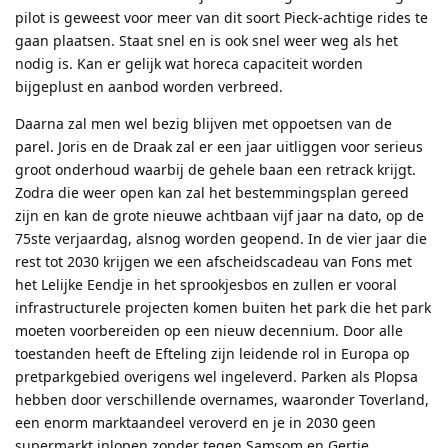
pilot is geweest voor meer van dit soort Pieck-achtige rides te
gaan plaatsen. Staat snel en is ook snel weer weg als het
nodig is. Kan er gelijk wat horeca capaciteit worden
bijgeplust en aanbod worden verbreed.
Daarna zal men wel bezig blijven met oppoetsen van de
parel. Joris en de Draak zal er een jaar uitliggen voor serieus
groot onderhoud waarbij de gehele baan een retrack krijgt.
Zodra die weer open kan zal het bestemmingsplan gereed
zijn en kan de grote nieuwe achtbaan vijf jaar na dato, op de
75ste verjaardag, alsnog worden geopend. In de vier jaar die
rest tot 2030 krijgen we een afscheidscadeau van Fons met
het Lelijke Eendje in het sprookjesbos en zullen er vooral
infrastructurele projecten komen buiten het park die het park
moeten voorbereiden op een nieuw decennium. Door alle
toestanden heeft de Efteling zijn leidende rol in Europa op
pretparkgebied overigens wel ingeleverd. Parken als Plopsa
hebben door verschillende overnames, waaronder Toverland,
een enorm marktaandeel veroverd en je in 2030 geen
supermarkt inlopen zonder tegen Samsom en Gertje