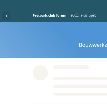
Pretpark.club forum
F.A.Q.
Huisregels
Bouwwerkza