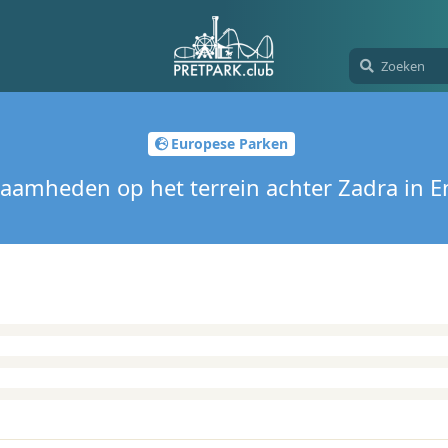
Europese Parken
amheden op het terrein achter Zadra in E