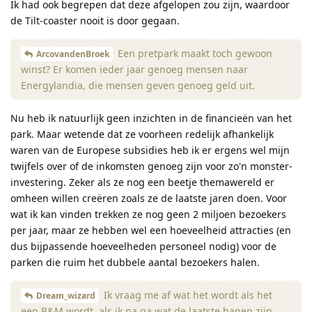
Ik had ook begrepen dat deze afgelopen zou zijn, waardoor
de Tilt-coaster nooit is door gegaan.
Een pretpark maakt toch gewoon
ArcovandenBroek
winst? Er komen ieder jaar genoeg mensen naar
Energylandia, die mensen geven genoeg geld uit.
Nu heb ik natuurlijk geen inzichten in de financieën van het
park. Maar wetende dat ze voorheen redelijk afhankelijk
waren van de Europese subsidies heb ik er ergens wel mijn
twijfels over of de inkomsten genoeg zijn voor zo'n monster-
investering. Zeker als ze nog een beetje themawereld er
omheen willen creëren zoals ze de laatste jaren doen. Voor
wat ik kan vinden trekken ze nog geen 2 miljoen bezoekers
per jaar, maar ze hebben wel een hoeveelheid attracties (en
dus bijpassende hoeveelheden personeel nodig) voor de
parken die ruim het dubbele aantal bezoekers halen.
Ik vraag me af wat het wordt als het
Dream_wizard
een B&M wordt, als ik na ga wat de laatste banen zijn