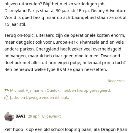
blijven uitbreiden? Blijf het niet zo verdedigen joh,
Disneyland Parijs staat al 30 jaar stil! En ja, Disney Adventure
World is goed bezig maar op achtbaangebied staan ze ook al
15 jaar stil.
Terug on-topic: uiteraard zijn de operationele kosten enorm,
maar dat geldt ook voor Europa-Park, Phantasialand en vele
andere parken. Energyland heeft zeker veel overheidsgeld
ontvangen, maar ik heb daar geen moeite mee. Toverland
doet ook niet alles uit hun eigen potje, helemaal prima toch?
Ben benieuwd welke type B&M ze gaan neerzetten.
Reageren
Michael
,
Hjalmar
, en
Quefox_
hebben hierop gereageerd
.
Jacko
en
Upwego
vinden dit leuk
.
BAVI
29 apr.
Bijgewerkt
Zelf hoop ik op een old school looping baan, ala Dragon Khan