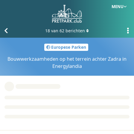
MENU
18
van
62
berichten
Europese Parken
Bouwwerkzaamheden op het terrein achter Zadra in
Energylandia