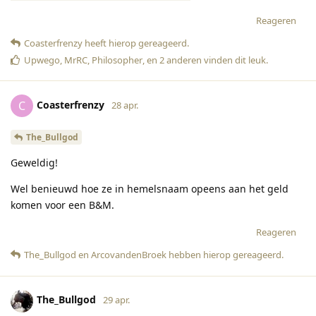
Reageren
Coasterfrenzy
heeft hierop gereageerd
.
Upwego
,
MrRC
,
Philosopher
, en
2
anderen
vinden dit leuk
.
Coasterfrenzy
C
28 apr.
The_Bullgod
Geweldig!
Wel benieuwd hoe ze in hemelsnaam opeens aan het geld
komen voor een B&M.
Reageren
The_Bullgod
en
ArcovandenBroek
hebben hierop gereageerd
.
The_Bullgod
29 apr.