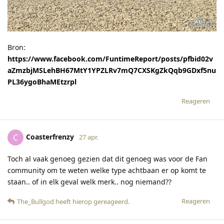
Bron:
https://www.facebook.com/FuntimeReport/posts/pfbid02v
aZmzbjMSLehBH67MtY1YPZLRv7mQ7CXSKgZkQqb9GDxf5nu
PL36ygoBhaMEtzrpl
Reageren
Coasterfrenzy
C
27 apr.
Toch al vaak genoeg gezien dat dit genoeg was voor de Fan
community om te weten welke type achtbaan er op komt te
staan.. of in elk geval welk merk.. nog niemand??
Reageren
The_Bullgod
heeft hierop gereageerd
.