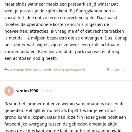
Maar sinds wanneer maakt een pretpark altijd winst? Dat
weet je pas als je de cijfers kent. Bij Energylandia heb ik
vooral het idee dat ze teren op overheidsgeld. Daarnaast
moeten de operationele kosten enorm zijn gezien de
hoeveelheid attracties. Ik vraag me af of dat recht te trekken
is met de ~ 2 miljoen bezoekers die ze ontvangen. Dus ik snap
best dat er wat twijfels zijn of ze weer een grote achtbaan
kunnen betalen. Even los van of dit park nog wel echt nóg
een achtbaan nodig heeft.
Reageren
ArcovandenBroek
heeft hierop gereageerd
.
rambo1990
R
29 apr.
Ik vind het jammer dat er zo weinig samenhang is tussen de
gebieden. Het lijkt er nu net als bij RCT waar je een stuk
grond kunt bijkopen. Daar had ik zelf in ieder geval nooit een
fatsoenlijke overgang tussen de gebieden omdat je altijd
tegen de achterkant van de laatste uitbreiding aanbouwde.