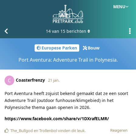
MENU
14
van
15
berichten
Europese Parken
Bouw
Port Aventura: Adventure Trail in Polynesia.
Coasterfrenzy
C
21 jan.
Port Aventura heeft zojuist bekend gemaakt dat ze een soort
Adventure Trail (outdoor funhouse/klimgebied) in het
Polynesische thema gaan openen in 2026.
https://www.facebook.com/share/v/1DXrafELMR/
Reageren
The_Bullgod
en
Trollenbol
vinden dit leuk
.