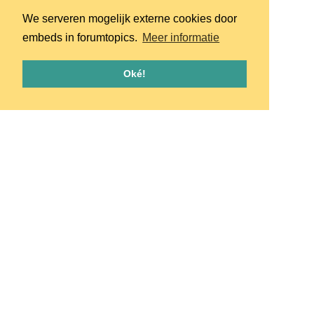
We serveren mogelijk externe cookies door
embeds in forumtopics.
Meer informatie
Oké!
Homepage
Huisregels
Privacy
© 2026 - pretpark.club