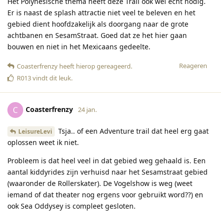
Het Polynesische thema heeft deze Trail ook wel echt nodig.
Er is naast de splash attractie niet veel te beleven en het
gebied dient hoofdzakelijk als doorgang naar de grote
achtbanen en SesamStraat. Goed dat ze het hier gaan
bouwen en niet in het Mexicaans gedeelte.
Reageren
Coasterfrenzy
heeft hierop gereageerd
.
R013
vindt dit leuk
.
Coasterfrenzy
C
24 jan.
Tsja.. of een Adventure trail dat heel erg gaat
LeisureLevi
oplossen weet ik niet.
Probleem is dat heel veel in dat gebied weg gehaald is. Een
aantal kiddyrides zijn verhuisd naar het Sesamstraat gebied
(waaronder de Rollerskater). De Vogelshow is weg (weet
iemand of dat theater nog ergens voor gebruikt word??) en
ook Sea Oddysey is compleet gesloten.