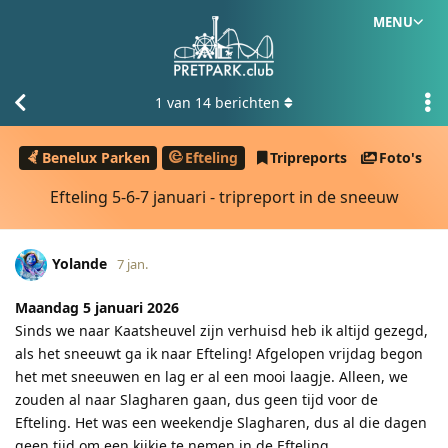
MENU
1
van
14
berichten
Benelux Parken
Efteling
Tripreports
Foto's
Efteling 5-6-7 januari - tripreport in de sneeuw
Yolande
7 jan.
Maandag 5 januari 2026
Sinds we naar Kaatsheuvel zijn verhuisd heb ik altijd gezegd,
als het sneeuwt ga ik naar Efteling! Afgelopen vrijdag begon
het met sneeuwen en lag er al een mooi laagje. Alleen, we
zouden al naar Slagharen gaan, dus geen tijd voor de
Efteling. Het was een weekendje Slagharen, dus al die dagen
geen tijd om een kijkje te nemen in de Efteling.