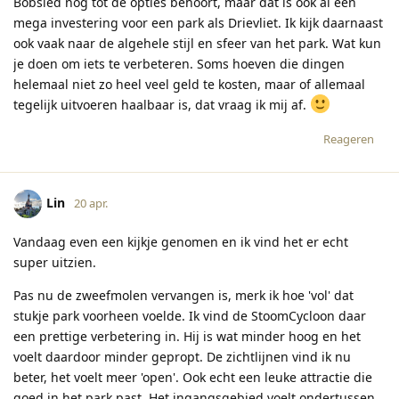
Bobsled nog tot de opties behoort, maar dat is ook al een
mega investering voor een park als Drievliet. Ik kijk daarnaast
ook vaak naar de algehele stijl en sfeer van het park. Wat kun
je doen om iets te verbeteren. Soms hoeven die dingen
helemaal niet zo heel veel geld te kosten, maar of allemaal
tegelijk uitvoeren haalbaar is, dat vraag ik mij af.
Reageren
Lin
20 apr.
Vandaag even een kijkje genomen en ik vind het er echt
super uitzien.
Pas nu de zweefmolen vervangen is, merk ik hoe 'vol' dat
stukje park voorheen voelde. Ik vind de StoomCycloon daar
een prettige verbetering in. Hij is wat minder hoog en het
voelt daardoor minder gepropt. De zichtlijnen vind ik nu
beter, het voelt meer 'open'. Ook echt een leuke attractie die
goed in het park past. Het ingangsgebied voelt ondertussen