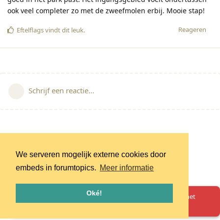
ook veel completer zo met de zweefmolen erbij. Mooie stap!
Reageren
Eftelflags
vindt dit leuk
.
Schrijf een reactie...
We serveren mogelijk externe cookies door
embeds in forumtopics.
Meer informatie
Oké!
Oeps! Er is iets misgegaan. Herlaad de pagina en probeer het
opnieuw.