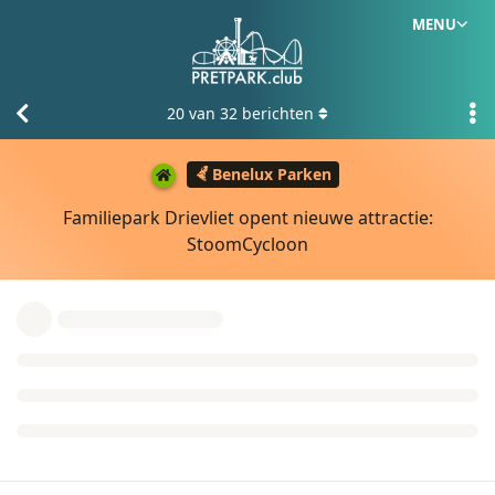
MENU
20
van
32
berichten
Benelux Parken
Familiepark Drievliet opent nieuwe attractie:
StoomCycloon