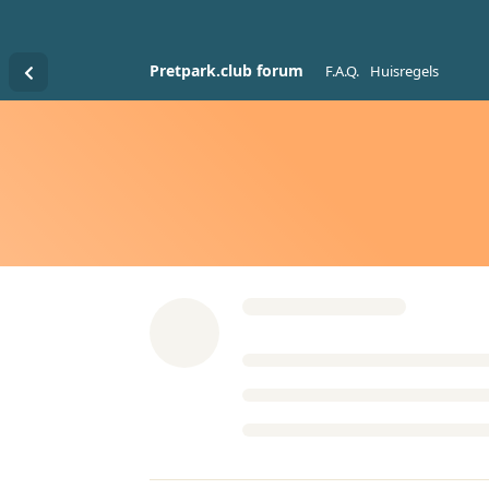
Pretpark.club forum
F.A.Q.
Huisregels