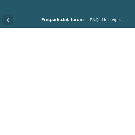
Pretpark.club forum
F.A.Q.
Huisregels