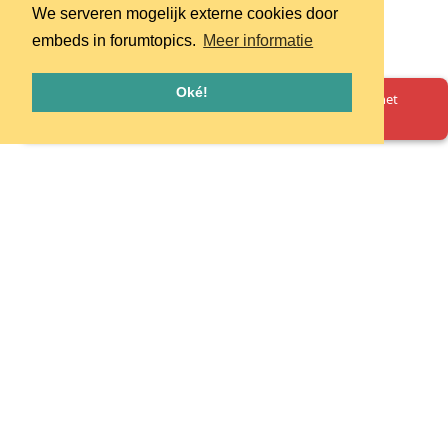
We serveren mogelijk externe cookies door
embeds in forumtopics.
Meer informatie
Oké!
Oeps! Er is iets misgegaan. Herlaad de pagina en probeer het
opnieuw.
Homepage
Huisregels
Privacy
© 2026 - pretpark.club
Alle rechten voorbehouden