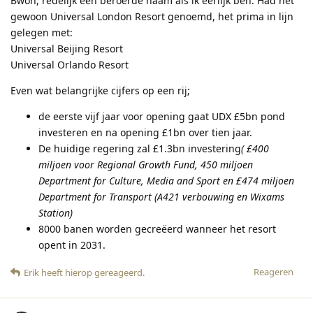
Bwoh, redelijk een beroerde naam als ik eerlijk ben. Had het
gewoon Universal London Resort genoemd, het prima in lijn
gelegen met:
Universal Beijing Resort
Universal Orlando Resort
Even wat belangrijke cijfers op een rij;
de eerste vijf jaar voor opening gaat UDX £5bn pond
investeren en na opening £1bn over tien jaar.
De huidige regering zal £1.3bn investering
( £400
miljoen voor Regional Growth Fund, 450 miljoen
Department for Culture, Media and Sport en £474 miljoen
Department for Transport (A421 verbouwing en Wixams
Station)
8000 banen worden gecreëerd wanneer het resort
opent in 2031.
Reageren
Erik
heeft hierop gereageerd
.