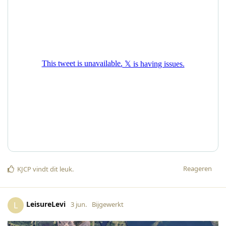
Reageren
KJCP
vindt dit leuk
.
LeisureLevi
L
3 jun.
Bijgewerkt