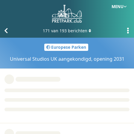
MENU
171
van
193
berichten
Europese Parken
Universal Studios UK aangekondigd, opening 2031