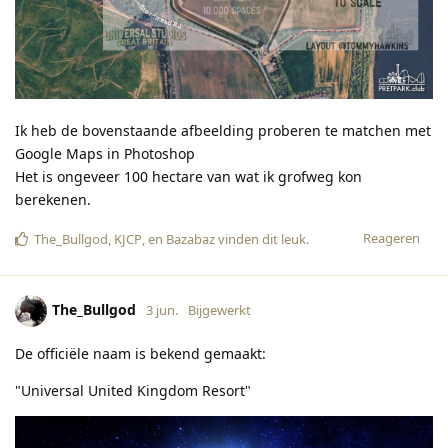
Ik heb de bovenstaande afbeelding proberen te matchen met
Google Maps in Photoshop
Het is ongeveer 100 hectare van wat ik grofweg kon
berekenen.
Reageren
The_Bullgod
,
KJCP
, en
Bazabaz
vinden dit leuk
.
The_Bullgod
3 jun.
Bijgewerkt
De officiële naam is bekend gemaakt:
"Universal United Kingdom Resort"