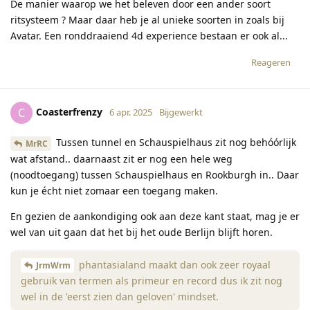
De manier waarop we het beleven door een ander soort
ritsysteem ? Maar daar heb je al unieke soorten in zoals bij
Avatar. Een ronddraaiend 4d experience bestaan er ook al...
Reageren
Coasterfrenzy
C
6 apr. 2025
Bijgewerkt
Tussen tunnel en Schauspielhaus zit nog behóórlijk
MrRC
wat afstand.. daarnaast zit er nog een hele weg
(noodtoegang) tussen Schauspielhaus en Rookburgh in.. Daar
kun je écht niet zomaar een toegang maken.
En gezien de aankondiging ook aan deze kant staat, mag je er
wel van uit gaan dat het bij het oude Berlijn blijft horen.
phantasialand maakt dan ook zeer royaal
JrmWrm
gebruik van termen als primeur en record dus ik zit nog
wel in de 'eerst zien dan geloven' mindset.