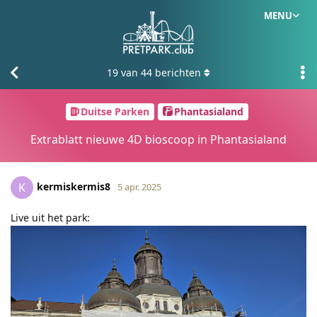
MENU
19
van
44
berichten
Duitse Parken
Phantasialand
Extrablatt nieuwe 4D bioscoop in Phantasialand
kermiskermis8
K
5 apr. 2025
Live uit het park: