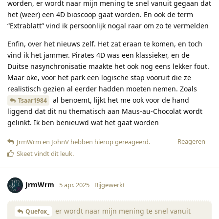
worden, er wordt naar mijn mening te snel vanuit gegaan dat
het (weer) een 4D bioscoop gaat worden. En ook de term
“Extrablatt” vind ik persoonlijk nogal raar om zo te vermelden
Enfin, over het nieuws zelf. Het zat eraan te komen, en toch
vind ik het jammer. Pirates 4D was een klassieker, en de
Duitse nasynchronisatie maakte het ook nog eens lekker fout.
Maar oke, voor het park een logische stap vooruit die ze
realistisch gezien al eerder hadden moeten nemen. Zoals
al benoemt, lijkt het me ook voor de hand
Tsaar1984
liggend dat dit nu thematisch aan Maus-au-Chocolat wordt
gelinkt. Ik ben benieuwd wat het gaat worden
Reageren
JrmWrm
en
JohnV
hebben hierop gereageerd
.
Skeet
vindt dit leuk
.
JrmWrm
5 apr. 2025
Bijgewerkt
er wordt naar mijn mening te snel vanuit
Quefox_