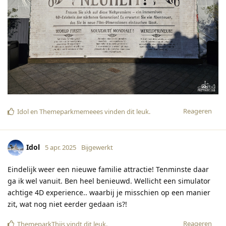
Reageren
Idol
en
Themeparkmemeees
vinden dit leuk
.
Idol
5 apr. 2025
Bijgewerkt
Eindelijk weer een nieuwe familie attractie! Tenminste daar
ga ik wel vanuit. Ben heel benieuwd. Wellicht een simulator
achtige 4D experience.. waarbij je misschien op een manier
zit, wat nog niet eerder gedaan is?!
Reageren
ThemeparkThijs
vindt dit leuk
.