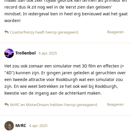
maakt dan ook zeer royaal gebruik van termen als primeur en
record dus ik zit nog wel in de 'eerst zien dan geloven'
mindset. In iedergeval ben in heel erg benieuwd wat het gaat
worden!
Reageren
Coasterfrenzy
heeft hierop gereageerd
.
Trollenbol
6 apr. 2025
Het zou ook zomaar een simulator met 3D film en effecten (=
"4D") kunnen zijn. Er gingen jaren geleden al geruchten over
een tweede attractie voor Rookburgh wat een simulator zou
zijn. En wie weet betrekken ze het ook wel bij Rookburgh,
kwestie van de ingang aan de achterkant maken.
Reageren
MrRC
en
MisterDream
hebben hierop gereageerd
.
MrRC
6 apr. 2025