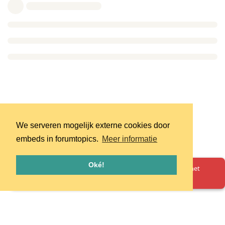
We serveren mogelijk externe cookies door
embeds in forumtopics.
Meer informatie
Oké!
Oeps! Er is iets misgegaan. Herlaad de pagina en probeer het
opnieuw.