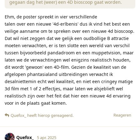
gegaan dag het (weer) een 4D bioscoop gaat worden.
Ehm, de poster spreekt in vier verschillende
talen over een nieuwe '4d-erlbenis' dus ik vind het best een
veilige aanname om te spreken over een nieuwe 4d bioscoop.
Dat wil niet zeggen dat we gelijk een oudbollige B attractie
moeten verwachten, er is ten slotte een wereld van verschil
tussen bijvoorbeeld pandadroom en een muppetvision, maar
laten we de verwachtingen wel enigzins realistisch houden,
dit wordt 'gewoon' een 4D-film. Gezien de kwaliteit van de
afgelopen phantasialand uitbreidingen verwacht ik
desalniettemin echt wel kwaliteit, en niet een cringey matige
3d film met 1 of 2 effectjes, maar laten we alsjeblieft wel
realistisch zijn over het feit dat hier een nieuwe 4d ervaring
voor in de plaats gaat komen.
Reageren
Quefox_
heeft hierop gereageerd
.
Quefox_
5 apr. 2025