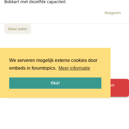
Bobkart met dezelfde capaciteit
Reageren
Meer laden
We serveren mogelijk externe cookies door
embeds in forumtopics.
Meer informatie
Oké!
Oeps! Er is iets misgegaan. Herlaad de pagina en probeer het
opnieuw.