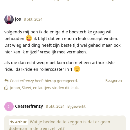
jos
8 okt. 2024
volgends mij ben ik de enige die boosterbike graag wil
behouden
ik blijft dat een enorm leuk concept vinden.
Dat wiegland ding heeft zijn beste tijd wel gehad maar, ook
hier kan ik mijzelf vreselijk mee vermaken.
als die dan echt weg moet kom dan met een arthur style
ride.. darkride en rollercoaster in 1
Reageren
Coasterfrenzy
heeft hierop gereageerd
.
Johan
,
Skeet
, en
lautjerv
vinden dit leuk
.
Coasterfrenzy
C
8 okt. 2024
Bijgewerkt
Wat je bedoelde te zeggen is dat er geen
Arthur
dodeman in de trein zelf zit?