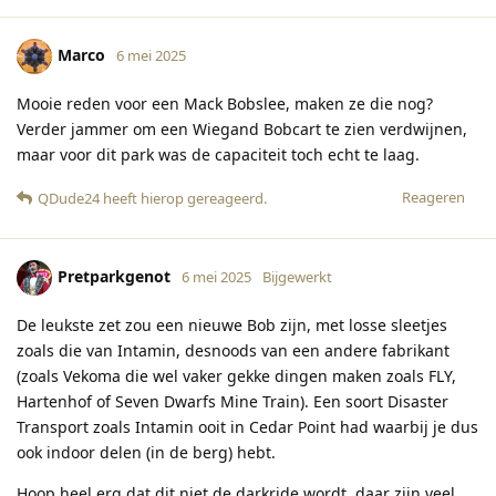
Marco
6 mei 2025
Mooie reden voor een Mack Bobslee, maken ze die nog?
Verder jammer om een Wiegand Bobcart te zien verdwijnen,
maar voor dit park was de capaciteit toch echt te laag.
Reageren
QDude24
heeft hierop gereageerd
.
Pretparkgenot
6 mei 2025
Bijgewerkt
De leukste zet zou een nieuwe Bob zijn, met losse sleetjes
zoals die van Intamin, desnoods van een andere fabrikant
(zoals Vekoma die wel vaker gekke dingen maken zoals FLY,
Hartenhof of Seven Dwarfs Mine Train). Een soort Disaster
Transport zoals Intamin ooit in Cedar Point had waarbij je dus
ook indoor delen (in de berg) hebt.
Hoop heel erg dat dit niet de darkride wordt, daar zijn veel