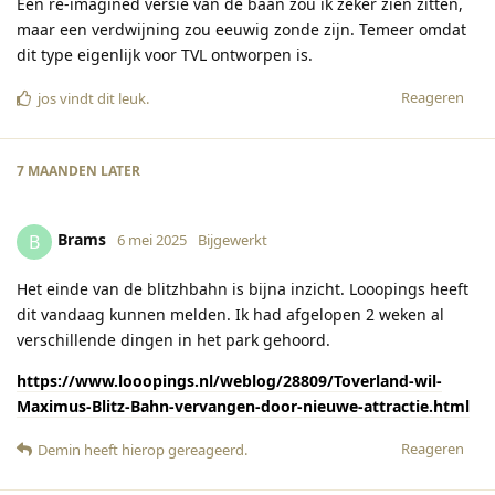
Een re-imagined versie van de baan zou ik zeker zien zitten,
maar een verdwijning zou eeuwig zonde zijn. Temeer omdat
dit type eigenlijk voor TVL ontworpen is.
Reageren
jos
vindt dit leuk
.
7 MAANDEN
LATER
Brams
B
6 mei 2025
Bijgewerkt
Het einde van de blitzhbahn is bijna inzicht. Looopings heeft
dit vandaag kunnen melden. Ik had afgelopen 2 weken al
verschillende dingen in het park gehoord.
https://www.looopings.nl/weblog/28809/Toverland-wil-
Maximus-Blitz-Bahn-vervangen-door-nieuwe-attractie.html
Reageren
Demin
heeft hierop gereageerd
.