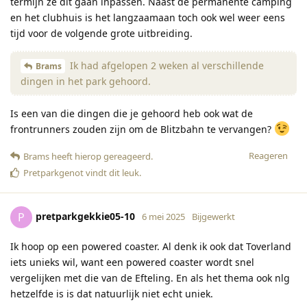
termijn ze dit gaan inpassen. Naast de permanente camping
en het clubhuis is het langzaamaan toch ook wel weer eens
tijd voor de volgende grote uitbreiding.
Ik had afgelopen 2 weken al verschillende
Brams
dingen in het park gehoord.
Is een van die dingen die je gehoord heb ook wat de
frontrunners zouden zijn om de Blitzbahn te vervangen?
Reageren
Brams
heeft hierop gereageerd
.
Pretparkgenot
vindt dit leuk
.
pretparkgekkie05-10
P
6 mei 2025
Bijgewerkt
Ik hoop op een powered coaster. Al denk ik ook dat Toverland
iets unieks wil, want een powered coaster wordt snel
vergelijken met die van de Efteling. En als het thema ook nlg
hetzelfde is is dat natuurlijk niet echt uniek.