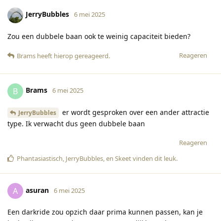
JerryBubbles
6 mei 2025
Zou een dubbele baan ook te weinig capaciteit bieden?
Reageren
Brams
heeft hierop gereageerd
.
Brams
B
6 mei 2025
er wordt gesproken over een ander attractie
JerryBubbles
type. Ik verwacht dus geen dubbele baan
Reageren
Phantasiastisch
,
JerryBubbles
, en
Skeet
vinden dit leuk
.
asuran
A
6 mei 2025
Een darkride zou opzich daar prima kunnen passen, kan je