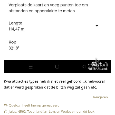
Kwa attracties types heb ik niet veel gehoord. Ik hebvooral
dat er werd gesproken dat de blitzh weg zal gaan etc.
Reageren
Quefox_
heeft hierop gereageerd
.
Jules
,
NR92
,
Toverlandfan_Levi
, en
Wuiles
vinden dit leuk
.