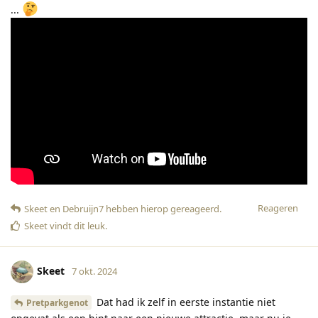
...
Reageren
Skeet
en
Debruijn7
hebben hierop gereageerd
.
Skeet
vindt dit leuk
.
Skeet
7 okt. 2024
Dat had ik zelf in eerste instantie niet
Pretparkgenot