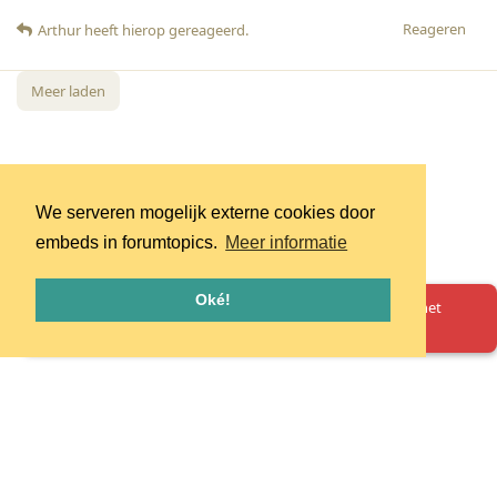
Reageren
Arthur
heeft hierop gereageerd
.
Meer laden
We serveren mogelijk externe cookies door
embeds in forumtopics.
Meer informatie
Oké!
Oeps! Er is iets misgegaan. Herlaad de pagina en probeer het
opnieuw.