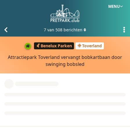
MENU
7
van
508
berichten
Benelux Parken
Toverland
Attractiepark Toverland vervangt bobkartbaan door
swinging bobsled