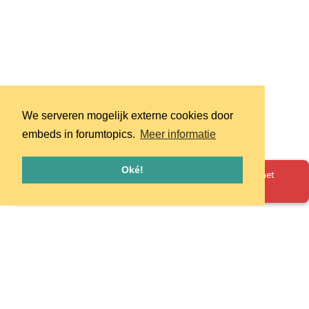
We serveren mogelijk externe cookies door
embeds in forumtopics.
Meer informatie
Oké!
Oeps! Er is iets misgegaan. Herlaad de pagina en probeer het
opnieuw.