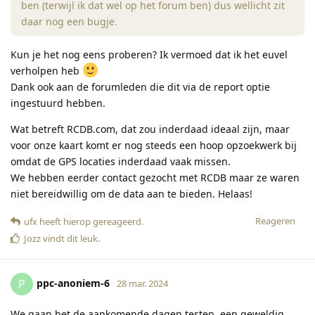
ben (terwijl ik dat wel op het forum ben) dus wellicht zit
daar nog een bugje.
Kun je het nog eens proberen? Ik vermoed dat ik het euvel
verholpen heb
Dank ook aan de forumleden die dit via de report optie
ingestuurd hebben.
Wat betreft RCDB.com, dat zou inderdaad ideaal zijn, maar
voor onze kaart komt er nog steeds een hoop opzoekwerk bij
omdat de GPS locaties inderdaad vaak missen.
We hebben eerder contact gezocht met RCDB maar ze waren
niet bereidwillig om de data aan te bieden. Helaas!
Reageren
ufx
heeft hierop gereageerd
.
Jozz
vindt dit leuk
.
ppc-anoniem-6
P
28 mar. 2024
We gaan het de aankomende dagen testen, een geweldig