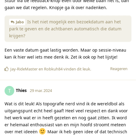
Stuur via de feedback-knop even door welke baan het is, dan
gaan we dat regelen. Knopje ga ik over nadenken.
Is het niet mogelijk een bezoekdatum aan het
Jabo
park te geven en de achtbanen automatisch die datum
krijgen?
Een vaste datum gaat lastig worden. Maar op sessie-niveau
kan ik hier wel iets mee denk ik. Zet ik ook op het lijstje!
Reageren
Jay-RideMaster
en
Robkuh84
vinden dit leuk
.
Thies
T
29 mar. 2024
Wat is dit leuk! Als topografie nerd vind ik de wereldbol als
uitgangspunt echt heel gaaf! Heel veel respect en dank voor
het werk wat er in heeft gezeten en nog gaat zitten. Ik word
er helemaal enthousiast van en mijn hoofd stroomt meteen
over met ideeën
Maar ik heb geen idee of dat technisch