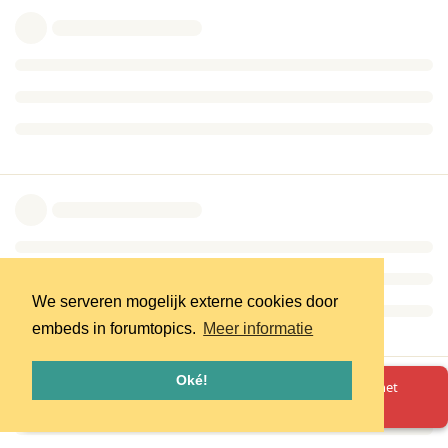
We serveren mogelijk externe cookies door
embeds in forumtopics.
Meer informatie
Oké!
Oeps! Er is iets misgegaan. Herlaad de pagina en probeer het
opnieuw.