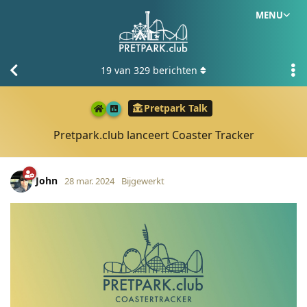
MENU
19
van
329
berichten
Pretpark Talk
Pretpark.club lanceert Coaster Tracker
John
28 mar. 2024
Bijgewerkt