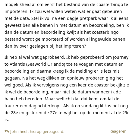
mogelijkheid af om eerst het bestand van de coasterbingo te
importeren. Ik zou wel willen weten wat er gaat gebeuren
met de data. Stel ik vul na een dagje pretpark waar ik al eens
geweest ben alle banen in met datum en beoordeling, ben ik
dan de datum en beoordeling kwijt als het coasterbingo
bestand wordt geimporteerd of worden al ingevulde banen
dan bv over geslagen bij het imprteren?
Ik heb al wel wat geprobeerd. Ik heb geprobeerd om Journey
to Atlantis (Seaworld Orlando) toe te voegen met datum en
beoordeling en daarna kreeg ik de melding er is iets mis
gegaan. Na het wegklikken en opnieuw proberen ging het
wel goed. Als ik vervolgens nog een keer de coaster bekijk zie
ik wel de beoordeling, maar niet de datum wanneer ik de
baan heb bereden. Maar wellicht dat dat komt omdat de
tracker een dag achterloopt. Als ik op vandaag klik is het nog
de 28e en gisteren de 27e terwijl het op dit moment al de 29e
is.
Reageren
John
heeft hierop gereageerd
.