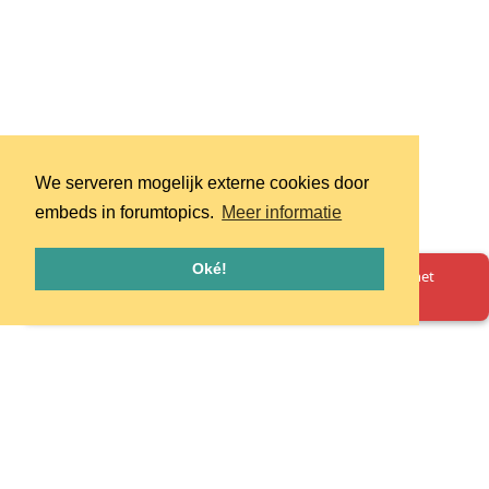
We serveren mogelijk externe cookies door
embeds in forumtopics.
Meer informatie
Oké!
Oeps! Er is iets misgegaan. Herlaad de pagina en probeer het
opnieuw.