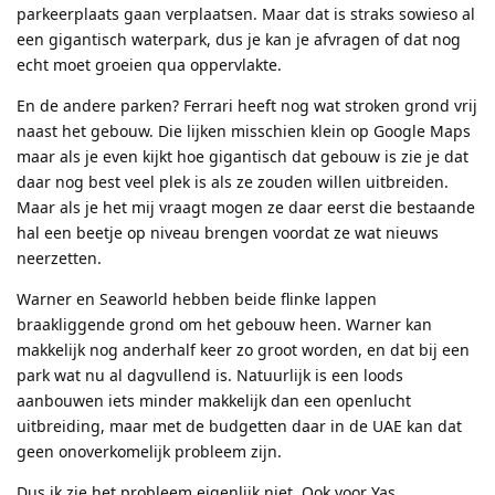
parkeerplaats gaan verplaatsen. Maar dat is straks sowieso al
een gigantisch waterpark, dus je kan je afvragen of dat nog
echt moet groeien qua oppervlakte.
En de andere parken? Ferrari heeft nog wat stroken grond vrij
naast het gebouw. Die lijken misschien klein op Google Maps
maar als je even kijkt hoe gigantisch dat gebouw is zie je dat
daar nog best veel plek is als ze zouden willen uitbreiden.
Maar als je het mij vraagt mogen ze daar eerst die bestaande
hal een beetje op niveau brengen voordat ze wat nieuws
neerzetten.
Warner en Seaworld hebben beide flinke lappen
braakliggende grond om het gebouw heen. Warner kan
makkelijk nog anderhalf keer zo groot worden, en dat bij een
park wat nu al dagvullend is. Natuurlijk is een loods
aanbouwen iets minder makkelijk dan een openlucht
uitbreiding, maar met de budgetten daar in de UAE kan dat
geen onoverkomelijk probleem zijn.
Dus ik zie het probleem eigenlijk niet. Ook voor Yas