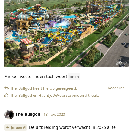
Flinke investeringen toch weer!
bron
Reageren
The_Bullgod
heeft hierop gereageerd
.
The_Bullgod
en
HaantjeDeVoorste
vinden dit leuk
.
The_Bullgod
18 nov. 2023
De uitbreiding wordt verwacht in 2025 al te
JeroenM