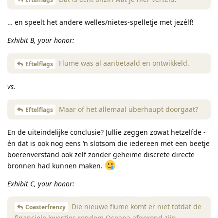
… en speelt het andere welles/nietes-spelletje met jezélf!
Exhibit B, your honor:
Flume was al aanbetaald en ontwikkeld.
Eftelflags
vs.
Maar of het allemaal überhaupt doorgaat?
Eftelflags
En de uiteindelijke conclusie? Jullie zeggen zowat hetzelfde -
én dat is ook nog eens ‘n slotsom die iedereen met een beetje
boerenverstand ook zelf zonder geheime discrete directe
bronnen had kunnen maken.
Exhibit C, your honor:
Die nieuwe flume komt er niet totdat de
Coasterfrenzy
financiele kwesties rondom Oceana afgerond zijn.