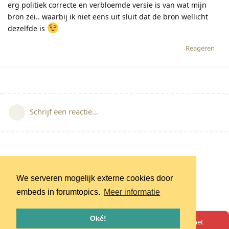
erg politiek correcte en verbloemde versie is van wat mijn
bron zei.. waarbij ik niet eens uit sluit dat de bron wellicht
dezelfde is
Reageren
Schrijf een reactie...
We serveren mogelijk externe cookies door
embeds in forumtopics.
Meer informatie
Oké!
Oeps! Er is iets misgegaan. Herlaad de pagina en probeer het