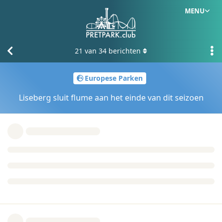
MENU
21
van
34
berichten
Europese Parken
Liseberg sluit flume aan het einde van dit seizoen