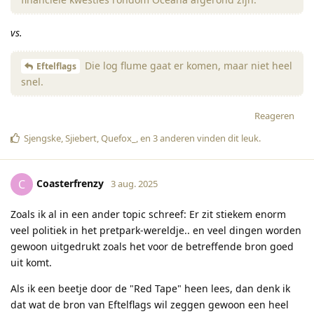
vs.
Die log flume gaat er komen, maar niet heel
Eftelflags
snel.
Reageren
Sjengske
,
Sjiebert
,
Quefox_
, en
3
anderen
vinden dit leuk
.
Coasterfrenzy
C
3 aug. 2025
Zoals ik al in een ander topic schreef: Er zit stiekem enorm
veel politiek in het pretpark-wereldje.. en veel dingen worden
gewoon uitgedrukt zoals het voor de betreffende bron goed
uit komt.
Als ik een beetje door de "Red Tape" heen lees, dan denk ik
dat wat de bron van Eftelflags wil zeggen gewoon een heel