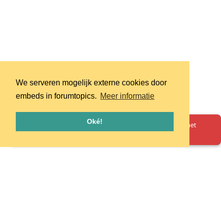
We serveren mogelijk externe cookies door
embeds in forumtopics.
Meer informatie
Oké!
Oeps! Er is iets misgegaan. Herlaad de pagina en probeer het
opnieuw.