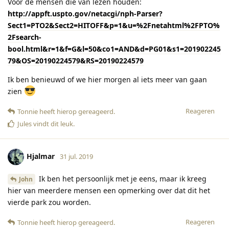
Voor de mensen die van lezen houden:
http://appft.uspto.gov/netacgi/nph-Parser?
Sect1=PTO2&Sect2=HITOFF&p=1&u=%2Fnetahtml%2FPTO%
2Fsearch-
bool.html&r=1&f=G&l=50&co1=AND&d=PG01&s1=201902245
79&OS=20190224579&RS=20190224579
Ik ben benieuwd of we hier morgen al iets meer van gaan
zien
Reageren
Tonnie
heeft hierop gereageerd
.
Jules
vindt dit leuk
.
Hjalmar
31 jul. 2019
Ik ben het persoonlijk met je eens, maar ik kreeg
John
hier van meerdere mensen een opmerking over dat dit het
vierde park zou worden.
Reageren
Tonnie
heeft hierop gereageerd
.