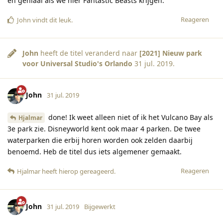
en geniaal als we hier Fantastic Beasts krijgen.
Reageren
John
vindt dit leuk
.
John
heeft de titel veranderd naar
[2021] Nieuw park
voor Universal Studio's Orlando
31 jul. 2019
.
John
31 jul. 2019
done! Ik weet alleen niet of ik het Vulcano Bay als
Hjalmar
3e park zie. Disneyworld kent ook maar 4 parken. De twee
waterparken die erbij horen worden ook zelden daarbij
benoemd. Heb de titel dus iets algemener gemaakt.
Reageren
Hjalmar
heeft hierop gereageerd
.
John
31 jul. 2019
Bijgewerkt