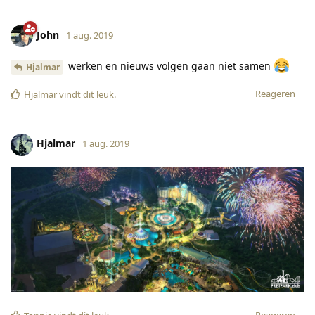
John
1 aug. 2019
werken en nieuws volgen gaan niet samen
Hjalmar
Reageren
Hjalmar
vindt dit leuk
.
Hjalmar
1 aug. 2019