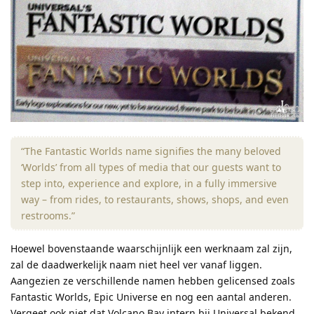
“The Fantastic Worlds name signifies the many beloved
‘Worlds’ from all types of media that our guests want to
step into, experience and explore, in a fully immersive
way – from rides, to restaurants, shows, shops, and even
restrooms.”
Hoewel bovenstaande waarschijnlijk een werknaam zal zijn,
zal de daadwerkelijk naam niet heel ver vanaf liggen.
Aangezien ze verschillende namen hebben gelicensed zoals
Fantastic Worlds, Epic Universe en nog een aantal anderen.
Vergeet ook niet dat Volcano Bay intern bij Universal bekend