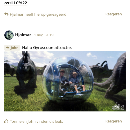
os+LLC%22
Reageren
Hjalmar
heeft hierop gereageerd
.
Hjalmar
1 aug. 2019
Hallo Gyroscope attractie.
John
Reageren
Tonnie
en
John
vinden dit leuk
.