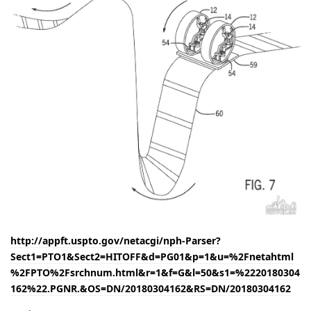
http://appft.uspto.gov/netacgi/nph-Parser?
Sect1=PTO1&Sect2=HITOFF&d=PG01&p=1&u=%2Fnetahtml
%2FPTO%2Fsrchnum.html&r=1&f=G&l=50&s1=%2220180304
162%22.PGNR.&OS=DN/20180304162&RS=DN/20180304162