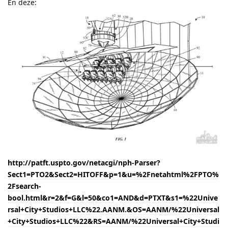
En deze:
http://patft.uspto.gov/netacgi/nph-Parser?
Sect1=PTO2&Sect2=HITOFF&p=1&u=%2Fnetahtml%2FPTO%
2Fsearch-
bool.html&r=2&f=G&l=50&co1=AND&d=PTXT&s1=%22Unive
rsal+City+Studios+LLC%22.AANM.&OS=AANM/%22Universal
+City+Studios+LLC%22&RS=AANM/%22Universal+City+Studi