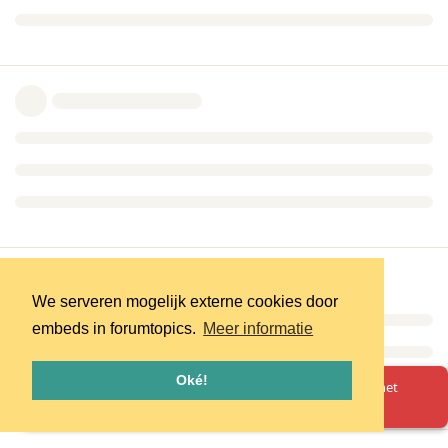
We serveren mogelijk externe cookies door
embeds in forumtopics.
Meer informatie
Oké!
Oeps! Er is iets misgegaan. Herlaad de pagina en probeer het
opnieuw.