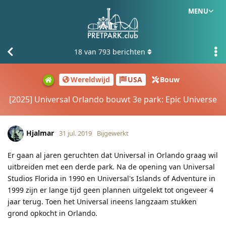
MENU
18
van
793
berichten
Wereldwijd
USA
Bouw
[2025] Universal Orlando bouwt 3e park: Epic Universe
Hjalmar
31 jul. 2019
Bijgewerkt
Er gaan al jaren geruchten dat Universal in Orlando graag wil
uitbreiden met een derde park. Na de opening van Universal
Studios Florida in 1990 en Universal's Islands of Adventure in
1999 zijn er lange tijd geen plannen uitgelekt tot ongeveer 4
jaar terug. Toen het Universal ineens langzaam stukken
grond opkocht in Orlando.