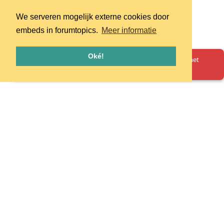
We serveren mogelijk externe cookies door
embeds in forumtopics.
Meer informatie
Oké!
Oeps! Er is iets misgegaan. Herlaad de pagina en probeer het
opnieuw.
Homepage
Huisregels
Privacy
© 2026 - pretpark.club