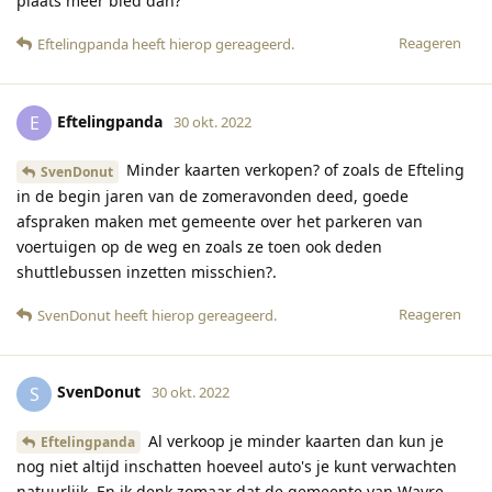
plaats meer bied dan?
Reageren
Eftelingpanda
heeft hierop gereageerd
.
Eftelingpanda
E
30 okt. 2022
Minder kaarten verkopen? of zoals de Efteling
SvenDonut
in de begin jaren van de zomeravonden deed, goede
afspraken maken met gemeente over het parkeren van
voertuigen op de weg en zoals ze toen ook deden
shuttlebussen inzetten misschien?.
Reageren
SvenDonut
heeft hierop gereageerd
.
SvenDonut
S
30 okt. 2022
Al verkoop je minder kaarten dan kun je
Eftelingpanda
nog niet altijd inschatten hoeveel auto's je kunt verwachten
natuurlijk. En ik denk zomaar dat de gemeente van Wavre