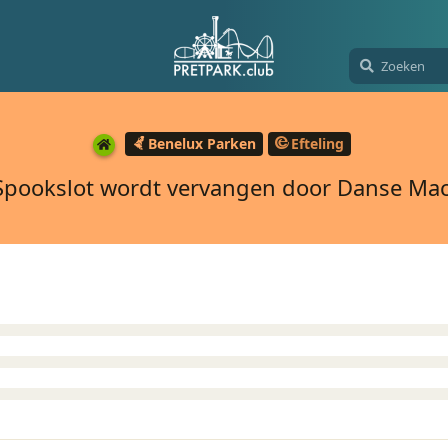
Benelux Parken
Efteling
Spookslot wordt vervangen door Danse Ma