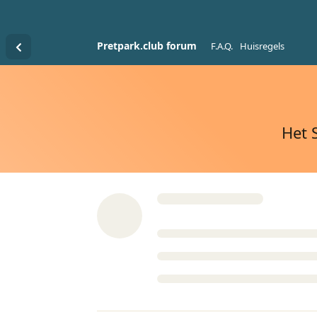
Pretpark.club forum
F.A.Q.
Huisregels
Het 