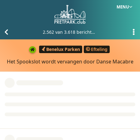
MENU
2.562
van
3.618
berichten
Benelux Parken
Efteling
Het Spookslot wordt vervangen door Danse Macabre