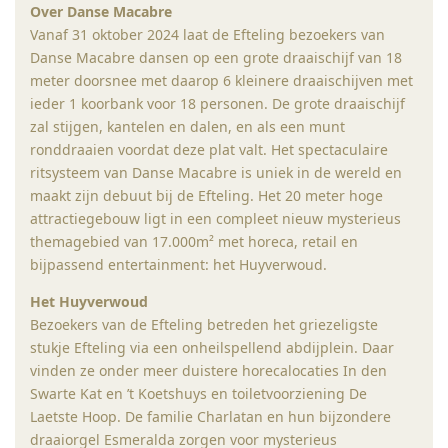
Over Danse Macabre
Vanaf 31 oktober 2024 laat de Efteling bezoekers van
Danse Macabre dansen op een grote draaischijf van 18
meter doorsnee met daarop 6 kleinere draaischijven met
ieder 1 koorbank voor 18 personen. De grote draaischijf
zal stijgen, kantelen en dalen, en als een munt
ronddraaien voordat deze plat valt. Het spectaculaire
ritsysteem van Danse Macabre is uniek in de wereld en
maakt zijn debuut bij de Efteling. Het 20 meter hoge
attractiegebouw ligt in een compleet nieuw mysterieus
themagebied van 17.000m² met horeca, retail en
bijpassend entertainment: het Huyverwoud.
Het Huyverwoud
Bezoekers van de Efteling betreden het griezeligste
stukje Efteling via een onheilspellend abdijplein. Daar
vinden ze onder meer duistere horecalocaties In den
Swarte Kat en ’t Koetshuys en toiletvoorziening De
Laetste Hoop. De familie Charlatan en hun bijzondere
draaiorgel Esmeralda zorgen voor mysterieus