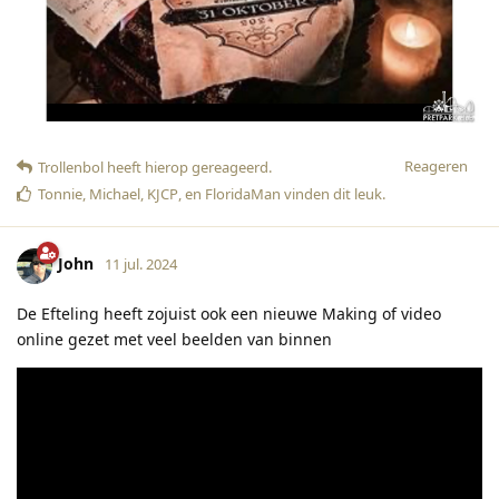
Reageren
Trollenbol
heeft hierop gereageerd
.
Tonnie
,
Michael
,
KJCP
, en
FloridaMan
vinden dit leuk
.
John
11 jul. 2024
De Efteling heeft zojuist ook een nieuwe Making of video
online gezet met veel beelden van binnen