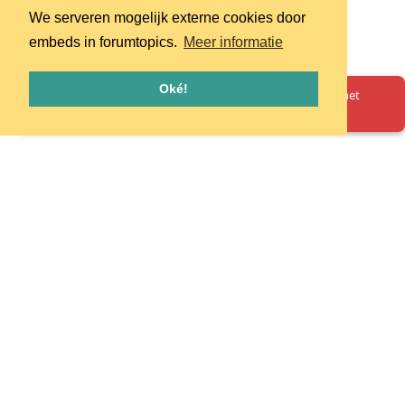
We serveren mogelijk externe cookies door
embeds in forumtopics.
Meer informatie
Oké!
Oeps! Er is iets misgegaan. Herlaad de pagina en probeer het
opnieuw.
Homepage
Huisregels
Privacy
© 2026 - pretpark.club