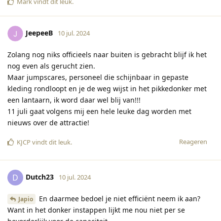
Mark
vindt dit leuk
.
JeepeeB
10 jul. 2024
Zolang nog niks officieels naar buiten is gebracht blijf ik het
nog even als gerucht zien.
Maar jumpscares, personeel die schijnbaar in gepaste
kleding rondloopt en je de weg wijst in het pikkedonker met
een lantaarn, ik word daar wel blij van!!!
11 juli gaat volgens mij een hele leuke dag worden met
nieuws over de attractie!
Reageren
KJCP
vindt dit leuk
.
Dutch23
D
10 jul. 2024
En daarmee bedoel je niet efficiënt neem ik aan?
Japio
Want in het donker instappen lijkt me nou niet per se