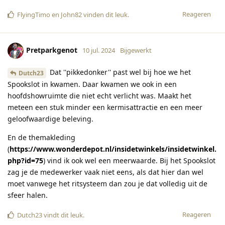
Reageren
FlyingTimo
en
John82
vinden dit leuk
.
Pretparkgenot
10 jul. 2024
Bijgewerkt
Dat ''pikkedonker'' past wel bij hoe we het
Dutch23
Spookslot in kwamen. Daar kwamen we ook in een
hoofdshowruimte die niet echt verlicht was. Maakt het
meteen een stuk minder een kermisattractie en een meer
geloofwaardige beleving.
En de themakleding
(
https://www.wonderdepot.nl/insidetwinkels/insidetwinkel.
php?id=75
) vind ik ook wel een meerwaarde. Bij het Spookslot
zag je de medewerker vaak niet eens, als dat hier dan wel
moet vanwege het ritsysteem dan zou je dat volledig uit de
sfeer halen.
Reageren
Dutch23
vindt dit leuk
.