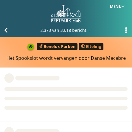
MENU
2.373
van
3.618
berichten
Benelux Parken
Efteling
Het Spookslot wordt vervangen door Danse Macabre