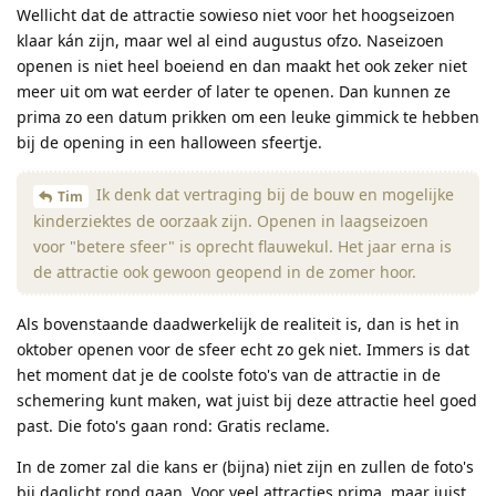
Wellicht dat de attractie sowieso niet voor het hoogseizoen
klaar kán zijn, maar wel al eind augustus ofzo. Naseizoen
openen is niet heel boeiend en dan maakt het ook zeker niet
meer uit om wat eerder of later te openen. Dan kunnen ze
prima zo een datum prikken om een leuke gimmick te hebben
bij de opening in een halloween sfeertje.
Ik denk dat vertraging bij de bouw en mogelijke
Tim
kinderziektes de oorzaak zijn. Openen in laagseizoen
voor "betere sfeer" is oprecht flauwekul. Het jaar erna is
de attractie ook gewoon geopend in de zomer hoor.
Als bovenstaande daadwerkelijk de realiteit is, dan is het in
oktober openen voor de sfeer echt zo gek niet. Immers is dat
het moment dat je de coolste foto's van de attractie in de
schemering kunt maken, wat juist bij deze attractie heel goed
past. Die foto's gaan rond: Gratis reclame.
In de zomer zal die kans er (bijna) niet zijn en zullen de foto's
bij daglicht rond gaan. Voor veel attracties prima, maar juist