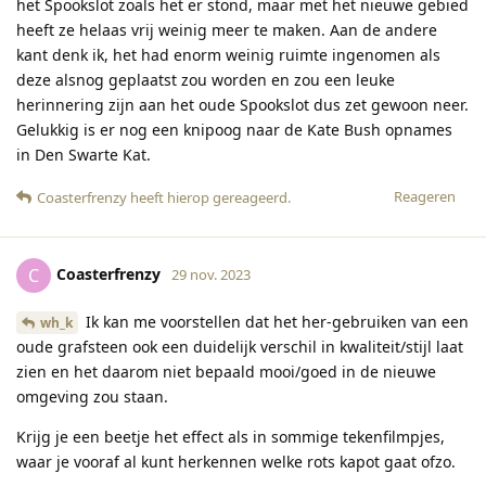
het Spookslot zoals het er stond, maar met het nieuwe gebied
heeft ze helaas vrij weinig meer te maken. Aan de andere
kant denk ik, het had enorm weinig ruimte ingenomen als
deze alsnog geplaatst zou worden en zou een leuke
herinnering zijn aan het oude Spookslot dus zet gewoon neer.
Gelukkig is er nog een knipoog naar de Kate Bush opnames
in Den Swarte Kat.
Reageren
Coasterfrenzy
heeft hierop gereageerd
.
Coasterfrenzy
C
29 nov. 2023
Ik kan me voorstellen dat het her-gebruiken van een
wh_k
oude grafsteen ook een duidelijk verschil in kwaliteit/stijl laat
zien en het daarom niet bepaald mooi/goed in de nieuwe
omgeving zou staan.
Krijg je een beetje het effect als in sommige tekenfilmpjes,
waar je vooraf al kunt herkennen welke rots kapot gaat ofzo.