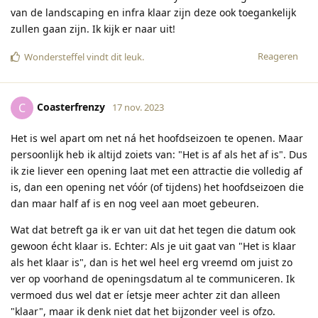
van de landscaping en infra klaar zijn deze ook toegankelijk
zullen gaan zijn. Ik kijk er naar uit!
Reageren
Wondersteffel
vindt dit leuk
.
Coasterfrenzy
C
17 nov. 2023
Het is wel apart om net ná het hoofdseizoen te openen. Maar
persoonlijk heb ik altijd zoiets van: "Het is af als het af is". Dus
ik zie liever een opening laat met een attractie die volledig af
is, dan een opening net vóór (of tijdens) het hoofdseizoen die
dan maar half af is en nog veel aan moet gebeuren.
Wat dat betreft ga ik er van uit dat het tegen die datum ook
gewoon écht klaar is. Echter: Als je uit gaat van "Het is klaar
als het klaar is", dan is het wel heel erg vreemd om juist zo
ver op voorhand de openingsdatum al te communiceren. Ik
vermoed dus wel dat er íetsje meer achter zit dan alleen
"klaar", maar ik denk niet dat het bijzonder veel is ofzo.