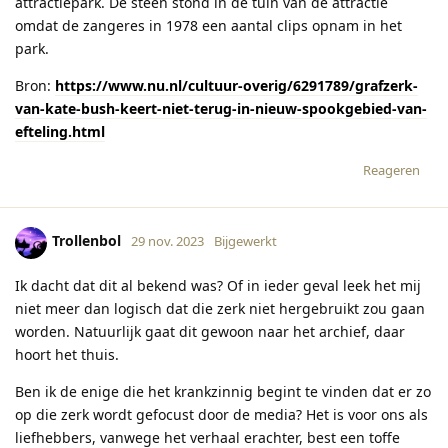
attractiepark. De steen stond in de tuin van de attractie
omdat de zangeres in 1978 een aantal clips opnam in het
park.
Bron:
https://www.nu.nl/cultuur-overig/6291789/grafzerk-
van-kate-bush-keert-niet-terug-in-nieuw-spookgebied-van-
efteling.html
Reageren
Trollenbol
29 nov. 2023
Bijgewerkt
Ik dacht dat dit al bekend was? Of in ieder geval leek het mij
niet meer dan logisch dat die zerk niet hergebruikt zou gaan
worden. Natuurlijk gaat dit gewoon naar het archief, daar
hoort het thuis.
Ben ik de enige die het krankzinnig begint te vinden dat er zo
op die zerk wordt gefocust door de media? Het is voor ons als
liefhebbers, vanwege het verhaal erachter, best een toffe