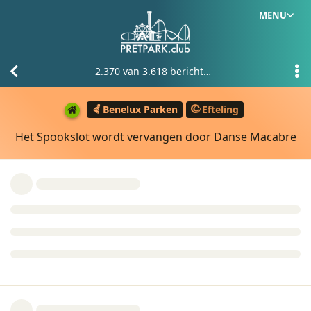
MENU
2.370
van
3.618
berichten
Benelux Parken
Efteling
Het Spookslot wordt vervangen door Danse Macabre