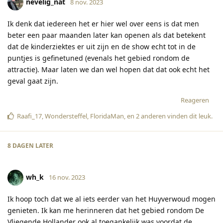
nevelig_nat
8 nov. 2023
Ik denk dat iedereen het er hier wel over eens is dat men
beter een paar maanden later kan openen als dat betekent
dat de kinderziektes er uit zijn en de show echt tot in de
puntjes is gefinetuned (evenals het gebied rondom de
attractie). Maar laten we dan wel hopen dat dat ook echt het
geval gaat zijn.
Reageren
Raafi_17
,
Wondersteffel
,
FloridaMan
, en
2
anderen
vinden dit leuk
.
8 DAGEN
LATER
wh_k
16 nov. 2023
Ik hoop toch dat we al iets eerder van het Huyverwoud mogen
genieten. Ik kan me herinneren dat het gebied rondom De
Vliegende Hollander ook al toegankelijk was voordat de