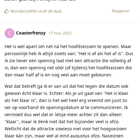
Reageren
Wondersteffel
vindt dit leuk
.
Coasterfrenzy
C
17 nov. 2023
Het is wel apart om net ná het hoofdseizoen te openen. Maar
persoonlijk heb ik altijd zoiets van: "Het is af als het af is". Dus
ik zie liever een opening laat met een attractie die volledig af
is, dan een opening net vóór (of tijdens) het hoofdseizoen die
dan maar half af is en nog veel aan moet gebeuren.
Wat dat betreft ga ik er van uit dat het tegen die datum ook
gewoon écht klaar is. Echter: Als je uit gaat van "Het is klaar
als het klaar is", dan is het wel heel erg vreemd om juist zo
ver op voorhand de openingsdatum al te communiceren. Ik
vermoed dus wel dat er íetsje meer achter zit dan alleen
"klaar", maar ik denk niet dat het bijzonder veel is ofzo.
Wellicht dat de attractie sowieso niet voor het hoogseizoen
klaar kán zijn, maar wel al eind augustus ofzo. Naseizoen