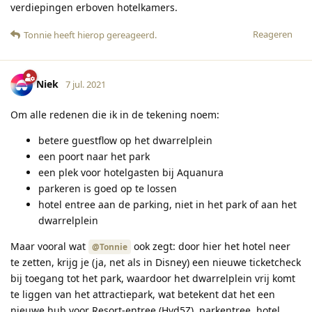
verdiepingen erboven hotelkamers.
Reageren
Tonnie
heeft hierop gereageerd
.
Niek
7 jul. 2021
Om alle redenen die ik in de tekening noem:
betere guestflow op het dwarrelplein
een poort naar het park
een plek voor hotelgasten bij Aquanura
parkeren is goed op te lossen
hotel entree aan de parking, niet in het park of aan het
dwarrelplein
Maar vooral wat
ook zegt: door hier het hotel neer
@Tonnie
te zetten, krijg je (ja, net als in Disney) een nieuwe ticketcheck
bij toegang tot het park, waardoor het dwarrelplein vrij komt
te liggen van het attractiepark, wat betekent dat het een
nieuwe hub voor Resort-entree (Hvd5Z), parkentree, hotel,