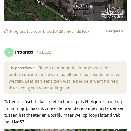
Reageren
Progress
,
Japio
, en
broodje123
vinden dit leuk
.
Progress
P
7 jul. 2021
Ik heb een hoop tekeningen van de
paterdave2
andere gezien en zie van jou alleen maar plaats hem ten
westen. Laat dan eens zien wat je bedoeld want nu heb
ik er echt geen voorstelling van.
Ik ben grafisch helaas niet zo handig als Niek (en zit nu krap
in mijn tijd), maar ik zit eerder aan deze omgeving te denken;
tussen het theater en Bosrijk, maar wel op loopafstand vab
het Hvd5Z: