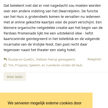
Dat betekent niet dat er niet nagedacht zou moeten worden
over een andere indeling van het Dwarrelplein. De functie
van het Huis is grotendeels komen te vervallen nu iedereen
met al online gekochte kaartjes voor de poort verschijnt. Een
kleinere organische rietgedekte creatie aan het begin van de
Pardoes Promenade lijkt me een uitstekend idee - liefst
kaartcontrole geïntegreerd in het toiletblok en de volgende
incarnatie van de Vrolijke Noot. Dan past recht daar
tegenover naast het theater een statig hotel.
Reageren
Ruubje
en
Quefox_
hebben hierop gereageerd
.
Tim
,
Progress
,
Sjiebert
, en
3
anderen
vinden dit leuk
.
Meer laden
We serveren mogelijk externe cookies door