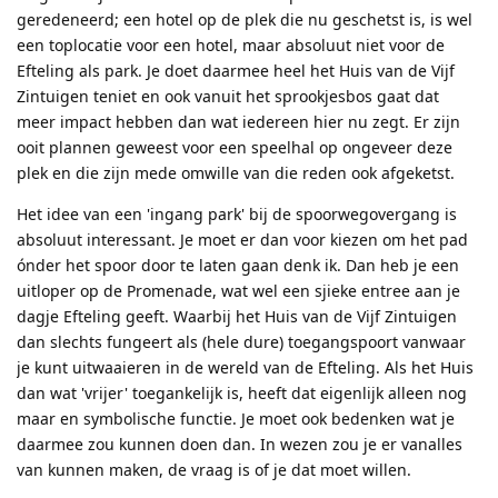
geredeneerd; een hotel op de plek die nu geschetst is, is wel
een toplocatie voor een hotel, maar absoluut niet voor de
Efteling als park. Je doet daarmee heel het Huis van de Vijf
Zintuigen teniet en ook vanuit het sprookjesbos gaat dat
meer impact hebben dan wat iedereen hier nu zegt. Er zijn
ooit plannen geweest voor een speelhal op ongeveer deze
plek en die zijn mede omwille van die reden ook afgeketst.
Het idee van een 'ingang park' bij de spoorwegovergang is
absoluut interessant. Je moet er dan voor kiezen om het pad
ónder het spoor door te laten gaan denk ik. Dan heb je een
uitloper op de Promenade, wat wel een sjieke entree aan je
dagje Efteling geeft. Waarbij het Huis van de Vijf Zintuigen
dan slechts fungeert als (hele dure) toegangspoort vanwaar
je kunt uitwaaieren in de wereld van de Efteling. Als het Huis
dan wat 'vrijer' toegankelijk is, heeft dat eigenlijk alleen nog
maar en symbolische functie. Je moet ook bedenken wat je
daarmee zou kunnen doen dan. In wezen zou je er vanalles
van kunnen maken, de vraag is of je dat moet willen.