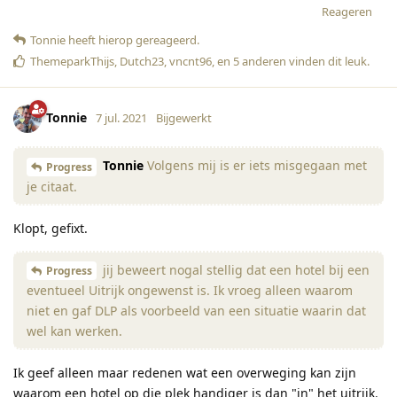
Reageren
Tonnie
heeft hierop gereageerd
.
ThemeparkThijs
,
Dutch23
,
vncnt96
, en
5
anderen
vinden dit leuk
.
Tonnie
7 jul. 2021
Bijgewerkt
Tonnie
Volgens mij is er iets misgegaan met
Progress
je citaat.
Klopt, gefixt.
jij beweert nogal stellig dat een hotel bij een
Progress
eventueel Uitrijk ongewenst is. Ik vroeg alleen waarom
niet en gaf DLP als voorbeeld van een situatie waarin dat
wel kan werken.
Ik geef alleen maar redenen wat een overweging kan zijn
waarom een hotel op die plek handiger is dan "in" het uitrijk.