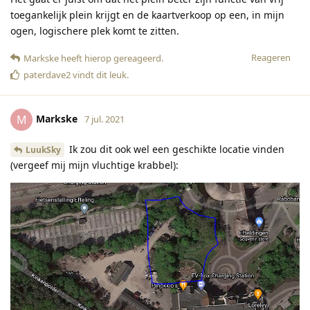
toegankelijk plein krijgt en de kaartverkoop op een, in mijn
ogen, logischere plek komt te zitten.
Reageren
Markske
heeft hierop gereageerd
.
paterdave2
vindt dit leuk
.
Markske
M
7 jul. 2021
Ik zou dit ook wel een geschikte locatie vinden
LuukSky
(vergeef mij mijn vluchtige krabbel):