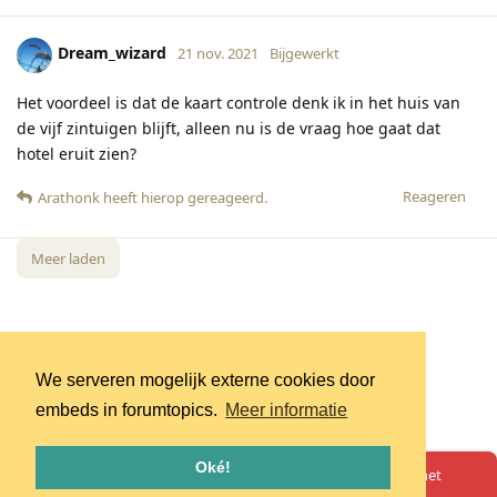
Dream_wizard
21 nov. 2021
Bijgewerkt
Het voordeel is dat de kaart controle denk ik in het huis van
de vijf zintuigen blijft, alleen nu is de vraag hoe gaat dat
hotel eruit zien?
Reageren
Arathonk
heeft hierop gereageerd
.
Meer laden
We serveren mogelijk externe cookies door
embeds in forumtopics.
Meer informatie
Oké!
Oeps! Er is iets misgegaan. Herlaad de pagina en probeer het
opnieuw.