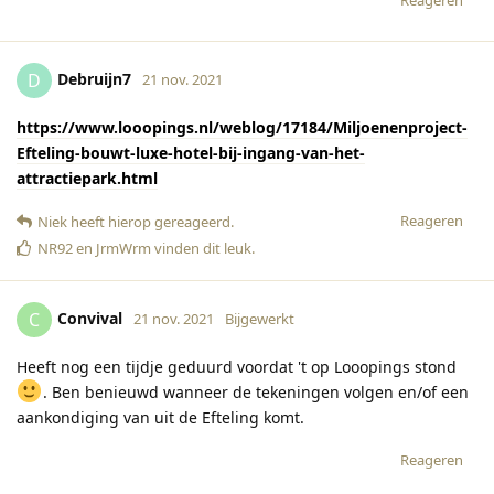
Debruijn7
D
21 nov. 2021
https://www.looopings.nl/weblog/17184/Miljoenenproject-
Efteling-bouwt-luxe-hotel-bij-ingang-van-het-
attractiepark.html
Reageren
Niek
heeft hierop gereageerd
.
NR92
en
JrmWrm
vinden dit leuk
.
Convival
C
21 nov. 2021
Bijgewerkt
Heeft nog een tijdje geduurd voordat 't op Looopings stond
. Ben benieuwd wanneer de tekeningen volgen en/of een
aankondiging van uit de Efteling komt.
Reageren